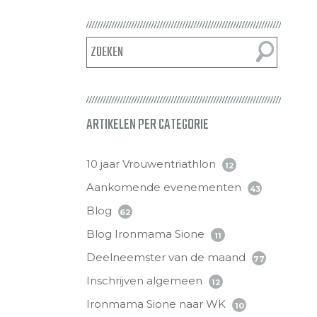
ARTIKELEN PER CATEGORIE
10 jaar Vrouwentriathlon
12
Aankomende evenementen
43
Blog
62
Blog Ironmama Sione
11
Deelneemster van de maand
77
Inschrijven algemeen
12
Ironmama Sione naar WK
10