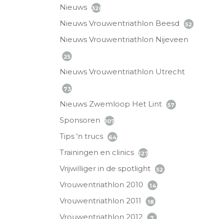
Nieuws
328
Nieuws Vrouwentriathlon Beesd
52
Nieuws Vrouwentriathlon Nijeveen
25
Nieuws Vrouwentriathlon Utrecht
73
Nieuws Zwemloop Het Lint
57
Sponsoren
107
Tips 'n trucs
64
Trainingen en clinics
127
Vrijwilliger in de spotlight
52
Vrouwentriathlon 2010
14
Vrouwentriathlon 2011
18
Vrouwentriathlon 2012
7