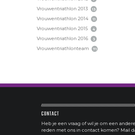
Vrouwentriathlon 2013
13
Vrouwentriathlon 2014
11
Vrouwentriathlon 2015
4
Vrouwentriathlon 2016
3
Vrouwentriathlonteam
71
CONTACT
Heb je een vraag of wil je om een ander
reden met ons in contact komen? Mail d