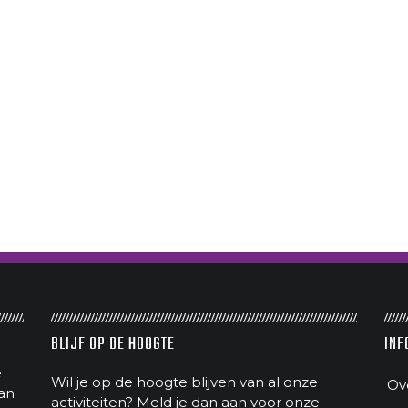
BLIJF OP DE HOOGTE
INF
e
Wil je op de hoogte blijven van al onze
Ov
an
activiteiten? Meld je dan aan voor onze