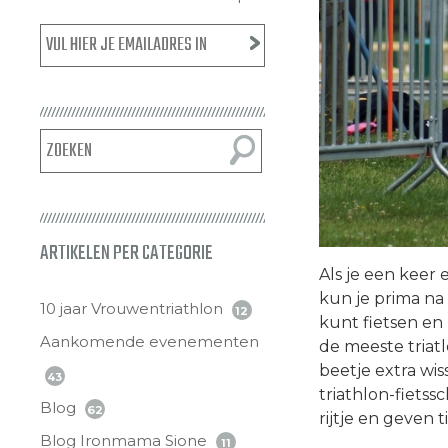
ARTIKELEN PER CATEGORIE
Als je een keer 
kun je prima n
10 jaar Vrouwentriathlon
12
kunt fietsen en
Aankomende evenementen
de meeste triat
beetje extra wiss
43
triathlon-fiets
Blog
62
rijtje en geven ti
Blog Ironmama Sione
11