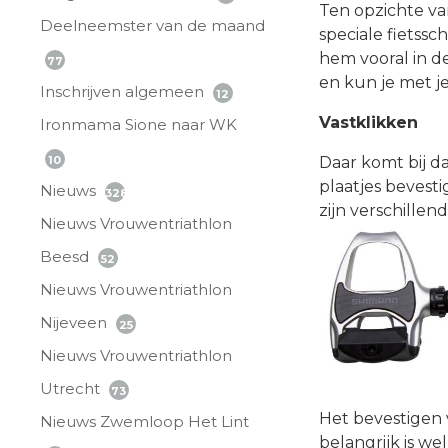
Ten opzichte va
Deelneemster van de maand
speciale fietssc
hem vooral in de
77
en kun je met je
Inschrijven algemeen
12
Vastklikken
Ironmama Sione naar WK
10
Daar komt bij da
plaatjes bevestig
Nieuws
328
zijn verschillen
Nieuws Vrouwentriathlon
Beesd
52
Nieuws Vrouwentriathlon
Nijeveen
25
Nieuws Vrouwentriathlon
Utrecht
73
Het bevestigen v
Nieuws Zwemloop Het Lint
belangrijk is we