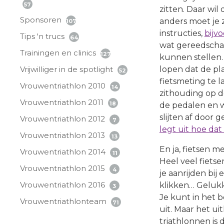
57
zitten. Daar wil 
Sponsoren
anders moet je z
107
instructies,
bijv
Tips 'n trucs
64
wat gereedscha
Trainingen en clinics
127
kunnen stellen. H
Vrijwilliger in de spotlight
lopen dat de pla
52
fietsmeting te l
Vrouwentriathlon 2010
14
zithouding op d
Vrouwentriathlon 2011
18
de pedalen en w
slijten af door 
Vrouwentriathlon 2012
7
legt uit hoe da
Vrouwentriathlon 2013
13
En ja, fietsen m
Vrouwentriathlon 2014
11
Heel veel fiets
Vrouwentriathlon 2015
4
je aanrijden bij
Vrouwentriathlon 2016
klikken… Gelukk
3
Je kunt in het 
Vrouwentriathlonteam
71
uit. Maar het ui
triathlonnen is 