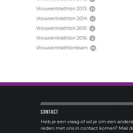
Vrouwentriathlon 2013
13
Vrouwentriathlon 2014
11
Vrouwentriathlon 2015
4
Vrouwentriathlon 2016
3
Vrouwentriathlonteam
71
CONTACT
Heb je een vraag of wil je om een ander
reden met ons in contact komen? Mail d