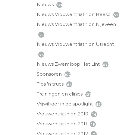
Nieuws
328
Nieuws Vrouwentriathlon Beesd
52
Nieuws Vrouwentriathlon Nijeveen
25
Nieuws Vrouwentriathlon Utrecht
73
Nieuws Zwemloop Het Lint
57
Sponsoren
107
Tips 'n trucs
64
Trainingen en clinics
127
Vrijwilliger in de spotlight
52
Vrouwentriathlon 2010
14
Vrouwentriathlon 2011
18
Vrouwentriathlon 2012
7