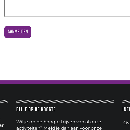
BLIJF OP DE HOOGTE
INF
e
Wil je op de hoogte blijven van al onze
Ov
an
activiteiten? Meld je dan aan voor onze