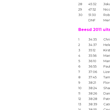
28
45:32
Jisk
29
47:52
Nic
30
51:30
Rob
DNF
Men
Beesd 2011 uit
1
34:35
Chri
2
34:37
Hel
3
35:12
Kirs
4
35:56
Mar
5
36:10
Marr
6
36:55
Pau
7
37:06
Lize
8
37:45
Tam
9
38:21
Flo
10
38:24
Sha
11
38:26
Dani
12
38:28
Patr
13
38:39
Cat
14
38:55
Cin