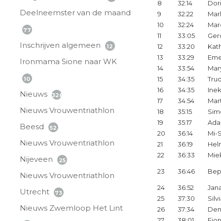
8
32:14
Dor
Deelneemster van de maand
9
32:22
Marl
10
32:24
Mar
77
11
33:05
Ger
Inschrijven algemeen
12
33:20
Kat
12
13
33:29
Eme
Ironmama Sione naar WK
14
33:54
Mar
15
34:35
Tru
10
16
34:35
Ine
Nieuws
328
17
34:54
Mar
Nieuws Vrouwentriathlon
18
35:15
Sim
19
35:17
Ada
Beesd
52
20
36:14
Mi-
Nieuws Vrouwentriathlon
21
36:19
Hel
22
36:33
Mie
Nijeveen
25
23
36:46
Bep
Nieuws Vrouwentriathlon
24
36:52
Jan
Utrecht
73
25
37:30
Silv
Nieuws Zwemloop Het Lint
26
37:34
Den
27
38:01
Fio