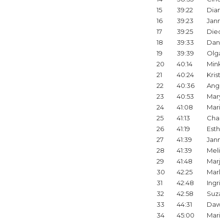
15
39:22
Dia
16
39:23
Jan
17
39:25
Die
18
39:33
Dani
19
39:39
Olg
20
40:14
Min
21
40:24
Kris
22
40:36
Ang
23
40:53
Mar
24
41:08
Mar
25
41:13
Cha
26
41:19
Est
27
41:39
Jan
28
41:39
Meli
29
41:48
Marj
30
42:25
Mar
31
42:48
Ingr
32
42:58
Suz
33
44:31
Da
34
45:00
Mar