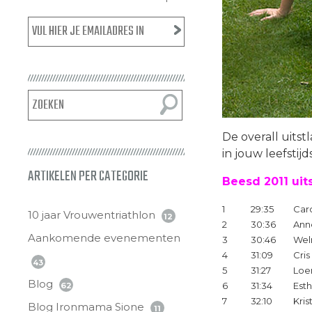
De overall uitst
in jouw leefstij
ARTIKELEN PER CATEGORIE
Beesd 2011 uit
1
29:35
Car
10 jaar Vrouwentriathlon
12
2
30:36
Ann
Aankomende evenementen
3
30:46
We
4
31:09
Cris
43
5
31:27
Loe
Blog
6
31:34
Est
62
7
32:10
Kris
Blog Ironmama Sione
11