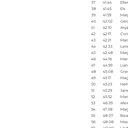
37
41:44
Elle
38
41:45
Els
39
41:59
Mar
40
42:02
Ger
41
42:10
Anj
42
42:17
Cor
43
42:21
Mar
44
42:33
Len
45
42:48
Mar
46
44:16
Mar
47
44:59
Lia
48
45:08
Gre
49
45:17
Mag
50
45:23
Hel
51
45:29
Jan
52
45:52
Mar
53
46:39
Ale
54
47:38
Mar
55
48:07
Bea
56
48:08
Mas