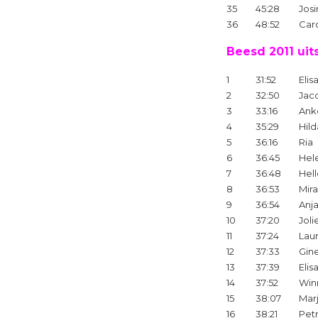
35
45:28
Josi
36
48:52
Car
Beesd 2011 uit
1
31:52
Elis
2
32:50
Jac
3
33:16
Ank
4
35:29
Hild
5
36:16
Ria
6
36:45
Hel
7
36:48
Hel
8
36:53
Mir
9
36:54
Anj
10
37:20
Joli
11
37:24
Lau
12
37:33
Gin
13
37:39
Elis
14
37:52
Win
15
38:07
Mar
16
38:21
Pet