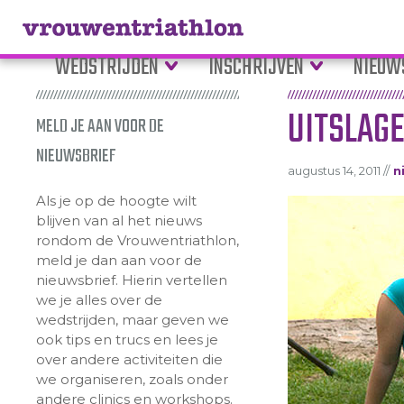
WEDSTRIJDEN
INSCHRIJVEN
NIEUW
UITSLAGE
MELD JE AAN VOOR DE
NIEUWSBRIEF
augustus 14, 2011 //
n
Als je op de hoogte wilt
blijven van al het nieuws
rondom de Vrouwentriathlon,
meld je dan aan voor de
nieuwsbrief. Hierin vertellen
we je alles over de
wedstrijden, maar geven we
ook tips en trucs en lees je
over andere activiteiten die
we organiseren, zoals onder
andere clinics en workshops.