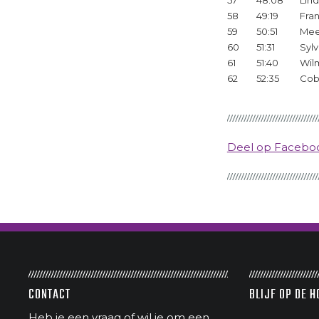
57
48:08
Lin
58
49:19
Fran
59
50:51
Me
60
51:31
Sylv
61
51:40
Wil
62
52:35
Cob
Deel op Faceb
CONTACT
BLIJF OP DE 
Heb je een vraag of wil je om een