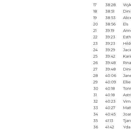
17
38:28
Wy
18
38:51
Dini
19
38:53
Alic
20
38:56
Els
21
39:19
Ann
22
39:23
Est
23
39:23
Hil
24
39:29
Jaci
25
39:42
Kari
26
39:48
Rin
27
39:48
Din
28
40:06
Jan
29
40:09
Ellie
30
40:18
Ton
31
40:18
Astr
32
40:23
Virn
33
40:27
Mat
34
40:45
Joa
35
41:13
Tjar
36
41:42
Yda