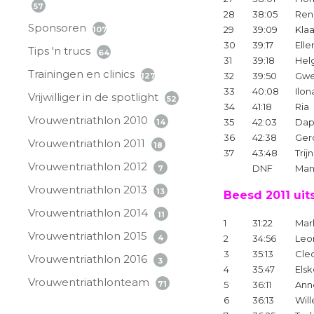
57
28
38:05
Ren
Sponsoren
29
39:09
Klaa
107
30
39:17
Elle
Tips 'n trucs
64
31
39:18
Hel
Trainingen en clinics
32
39:50
Gw
127
33
40:08
Ilon
Vrijwilliger in de spotlight
52
34
41:18
Ria
Vrouwentriathlon 2010
35
42:03
Dap
14
36
42:38
Ger
Vrouwentriathlon 2011
18
37
43:48
Trijn
Vrouwentriathlon 2012
DNF
Man
7
Vrouwentriathlon 2013
13
Beesd 2011 uit
Vrouwentriathlon 2014
11
1
31:22
Marl
Vrouwentriathlon 2015
2
34:56
Leo
4
3
35:13
Cle
Vrouwentriathlon 2016
3
4
35:47
Els
Vrouwentriathlonteam
5
36:11
Ann
71
6
36:13
Will