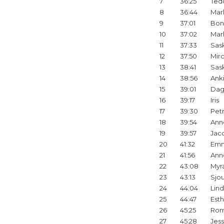
7
36:25
Ted
8
36:44
Mar
9
37:01
Bon
10
37:02
Mar
11
37:33
Sas
12
37:50
Mir
13
38:41
Sas
14
38:56
Ank
15
39:01
Dag
16
39:17
Iris
17
39:30
Pet
18
39:54
Ann
19
39:57
Jac
20
41:32
Emm
21
41:56
Ann
22
43:08
Myr
23
43:13
Sjo
24
44:04
Lin
25
44:47
Est
26
45:25
Ro
27
45:28
Jess