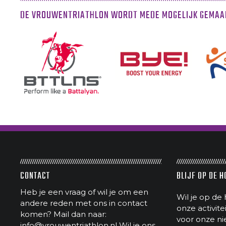
DE VROUWENTRIATHLON WORDT MEDE MOGELIJK GEMAA
CONTACT
BLIJF OP DE 
Heb je een vraag of wil je om een
Wil je op de 
andere reden met ons in contact
onze activit
komen? Mail dan naar:
voor onze ni
info@vrouwentriathlon.nl
Wil je ons