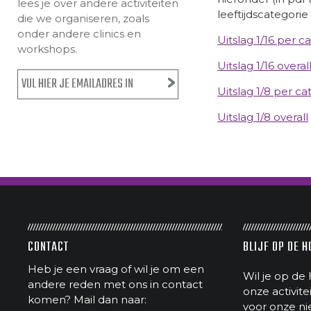
lees je over andere activiteiten
leeftijdscategorie
die we organiseren, zoals
onder andere clinics en
Uitslag 1/16 per c
workshops.
Uitslag 1/16 overal
Uitslag 1/8 per ca
Uitslag 1/8 overall
CONTACT
BLIJF OP DE 
Heb je een vraag of wil je om een
Wil je op de 
andere reden met ons in contact
onze activit
komen? Mail dan naar:
voor onze ni