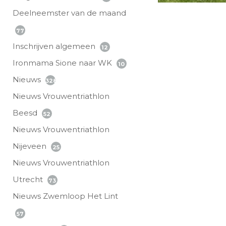
Deelneemster van de maand
77
Inschrijven algemeen
12
Ironmama Sione naar WK
10
Nieuws
328
Nieuws Vrouwentriathlon
Beesd
52
Nieuws Vrouwentriathlon
Nijeveen
25
Nieuws Vrouwentriathlon
Utrecht
73
Nieuws Zwemloop Het Lint
57