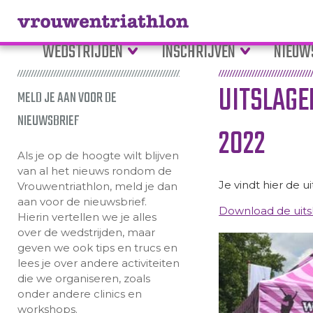
WEDSTRIJDEN
INSCHRIJVEN
NIEUW
UITSLAG
MELD JE AAN VOOR DE
NIEUWSBRIEF
2022
Als je op de hoogte wilt blijven
van al het nieuws rondom de
Je vindt hier de 
Vrouwentriathlon, meld je dan
aan voor de nieuwsbrief.
Download de uits
Hierin vertellen we je alles
over de wedstrijden, maar
geven we ook tips en trucs en
lees je over andere activiteiten
die we organiseren, zoals
onder andere clinics en
workshops.