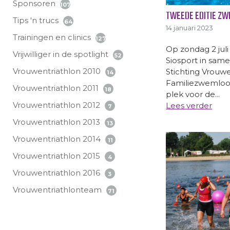
Sponsoren
107
TWEEDE EDITIE ZW
Tips 'n trucs
64
14 januari 2023
Trainingen en clinics
127
Op zondag 2 juli
Vrijwilliger in de spotlight
52
Siosport in sam
Vrouwentriathlon 2010
Stichting Vrouw
14
Familiezwemloop
Vrouwentriathlon 2011
18
plek voor de...
Vrouwentriathlon 2012
Lees verder
7
Vrouwentriathlon 2013
13
Vrouwentriathlon 2014
11
Vrouwentriathlon 2015
4
Vrouwentriathlon 2016
3
Vrouwentriathlonteam
71