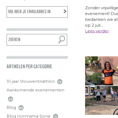
Zonder vrijwilli
evenement! Dus
bedanken we alle 
op 2 juli...
Lees verder
ARTIKELEN PER CATEGORIE
10 jaar Vrouwentriathlon
12
Aankomende evenementen
43
Blog
62
Blog Ironmama Sione
11