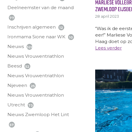
MARLIESE VOLLEBR
Deelneemster van de maand
ZWEMLOOP EIJSDE
28 april 2023
77
Inschrijven algemeen
“Was ik de eerst
12
eer!” Marliese V
Ironmama Sione naar WK
10
Haag doet op zon
Nieuws
Lees verder
328
Nieuws Vrouwentriathlon
Beesd
52
Nieuws Vrouwentriathlon
Nijeveen
25
Nieuws Vrouwentriathlon
Utrecht
73
Nieuws Zwemloop Het Lint
57