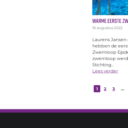
WARME EERSTE ZW
16 augustus 2022
Laurens Jansen
hebben de eerst
Zwemloop Eijsd
zwemloop werd 
Stichting...
Lees verder
1
2
3
…