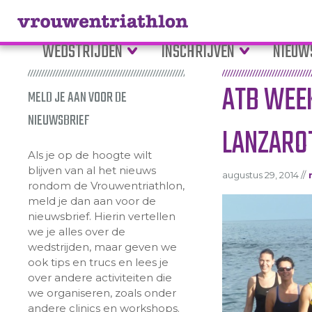
WEDSTRIJDEN
INSCHRIJVEN
NIEUW
ATB WEE
MELD JE AAN VOOR DE
NIEUWSBRIEF
LANZARO
Als je op de hoogte wilt
blijven van al het nieuws
augustus 29, 2014 //
rondom de Vrouwentriathlon,
meld je dan aan voor de
nieuwsbrief. Hierin vertellen
we je alles over de
wedstrijden, maar geven we
ook tips en trucs en lees je
over andere activiteiten die
we organiseren, zoals onder
andere clinics en workshops.