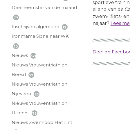
sportieve train
Deelneemster van de maand
eiland van de Ca
zwem-, fiets- en
77
najaar?
Lees mee
Inschrijven algemeen
12
Ironmama Sione naar WK
10
Deel op Faceb
Nieuws
328
Nieuws Vrouwentriathlon
Beesd
52
Nieuws Vrouwentriathlon
Nijeveen
25
Nieuws Vrouwentriathlon
Utrecht
73
Nieuws Zwemloop Het Lint