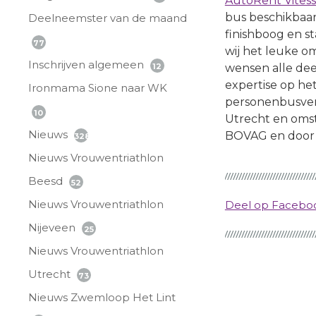
AutoRent Vites
bus beschikbaar 
Deelneemster van de maand
finishboog en s
77
wij het leuke o
Inschrijven algemeen
12
wensen alle dee
expertise op h
Ironmama Sione naar WK
personenbusver
10
Utrecht en omstr
Nieuws
BOVAG en door 
328
Nieuws Vrouwentriathlon
Beesd
52
Nieuws Vrouwentriathlon
Deel op Faceb
Nijeveen
25
Nieuws Vrouwentriathlon
Utrecht
73
Nieuws Zwemloop Het Lint