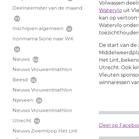
Volwassen dee
Deelneemster van de maand
Watervlo
uit Vl
kan op vertoon 
77
Watervlo onders
Inschrijven algemeen
12
toezichthouders
Ironmama Sione naar WK
De start van de
10
Middelweerdplaa
Nieuws
Het Lint, beken
328
Utrecht. Ook 
Nieuws Vrouwentriathlon
Vleuten sponsor
Beesd
52
winnaressen va
Nieuws Vrouwentriathlon
Nijeveen
25
Nieuws Vrouwentriathlon
Utrecht
73
Deel op Faceb
Nieuws Zwemloop Het Lint