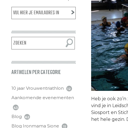
ARTIKELEN PER CATEGORIE
10 jaar Vrouwentriathlon
12
Aankomende evenementen
Heb je ook zo’n 
vind je in Leids
43
Siosport en Sti
Blog
62
het hele gezin.
Blog Ironmama Sione
11