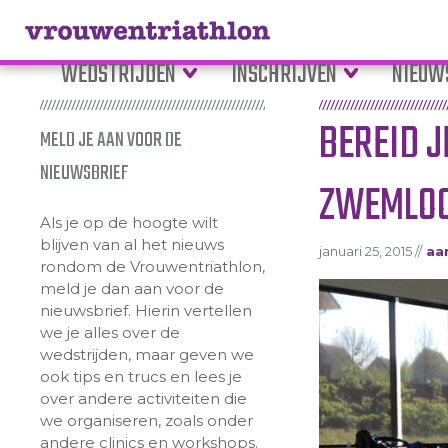
WEDSTRIJDEN
INSCHRIJVEN
NIEUW
BEREID J
MELD JE AAN VOOR DE
NIEUWSBRIEF
ZWEMLOO
Als je op de hoogte wilt
blijven van al het nieuws
januari 25, 2015 //
aa
rondom de Vrouwentriathlon,
meld je dan aan voor de
nieuwsbrief. Hierin vertellen
we je alles over de
wedstrijden, maar geven we
ook tips en trucs en lees je
over andere activiteiten die
we organiseren, zoals onder
andere clinics en workshops.