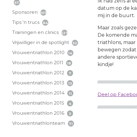
Ik had zelfs al 
57
datum op de kal
Sponsoren
107
mij in de buurt.
Tips 'n trucs
64
Maar zoals geze
Trainingen en clinics
127
De komende maa
Vrijwilliger in de spotlight
triathlons, maar
52
bewegen zodat i
Vrouwentriathlon 2010
14
andere sportiev
Vrouwentriathlon 2011
18
kindje!
Vrouwentriathlon 2012
7
Vrouwentriathlon 2013
13
Vrouwentriathlon 2014
11
Deel op Faceb
Vrouwentriathlon 2015
4
Vrouwentriathlon 2016
3
Vrouwentriathlonteam
71