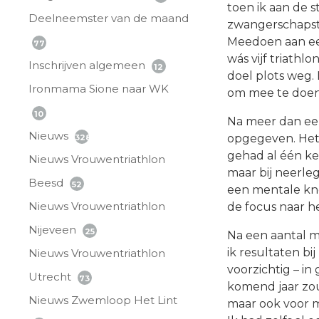
toen ik aan de s
Deelneemster van de maand
zwangerschapste
Meedoen aan een
77
wás vijf triathlo
Inschrijven algemeen
12
doel plots weg.
Ironmama Sione naar WK
om mee te doen 
10
Na meer dan een
Nieuws
opgegeven. Het 
328
gehad al één k
Nieuws Vrouwentriathlon
maar bij neerleg
Beesd
52
een mentale kno
Nieuws Vrouwentriathlon
de focus naar h
Nijeveen
25
Na een aantal 
ik resultaten b
Nieuws Vrouwentriathlon
voorzichtig – i
Utrecht
73
komend jaar zou
Nieuws Zwemloop Het Lint
maar ook voor m