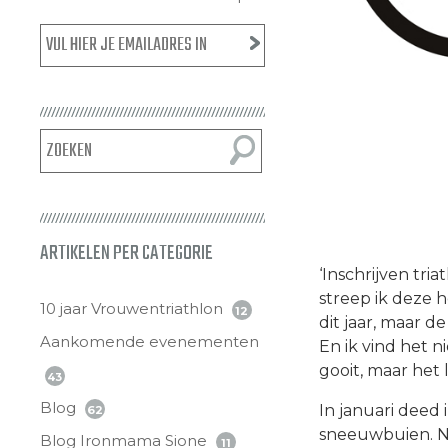
ARTIKELEN PER CATEGORIE
‘Inschrijven tri
streep ik deze h
10 jaar Vrouwentriathlon
12
dit jaar, maar d
Aankomende evenementen
En ik vind het n
gooit, maar het
43
Blog
In januari deed
62
sneeuwbuien. No
Blog Ironmama Sione
11