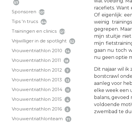
wat voeding. Ma
57
racefiets. Want 
Sponsoren
107
Of eigenlijk: e
Tips 'n trucs
weinig trainin
64
gegrepen. Maar 
Trainingen en clinics
127
mijn stuitje ni
Vrijwilliger in de spotlight
52
mijn fietstrain
gaan nu toch w
Vrouwentriathlon 2010
14
nu geen optie 
Vrouwentriathlon 2011
18
Dit najaar wil 
Vrouwentriathlon 2012
7
borstcrawl onder
Vrouwentriathlon 2013
13
aanleg voor heb,
Vrouwentriathlon 2014
elke week een u
11
balans, gevoed m
Vrouwentriathlon 2015
4
voldoende motiv
Vrouwentriathlon 2016
3
zwembad te dui
Vrouwentriathlonteam
71