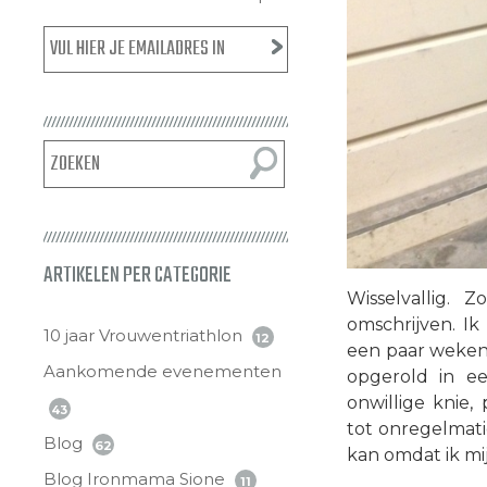
ARTIKELEN PER CATEGORIE
Wisselvallig.
omschrijven. Ik
10 jaar Vrouwentriathlon
12
een paar weken 
Aankomende evenementen
opgerold in e
onwillige knie
43
tot onregelmati
Blog
62
kan omdat ik mij
Blog Ironmama Sione
11