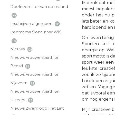
Ik denk dat me
Deelneemster van de maand
meest bepalend z
onder het nulp
77
iets beter en ko
Inschrijven algemeen
12
hardlopend en n
Ironmama Sione naar WK
Om even terug 
10
Sporten kost 
Nieuws
energie op. Wat 
328
sportmotto is da
Nieuws Vrouwentriathlon
sport weer een a
Beesd
52
leukste, creatie
Nieuws Vrouwentriathlon
zou ik ze tijden
hardlopen er jui
Nijeveen
25
zetten. Yoga ge
Nieuws Vrouwentriathlon
dat is vooral ee
om nog ergens 
Utrecht
73
Nieuws Zwemloop Het Lint
Mijn creatieve b