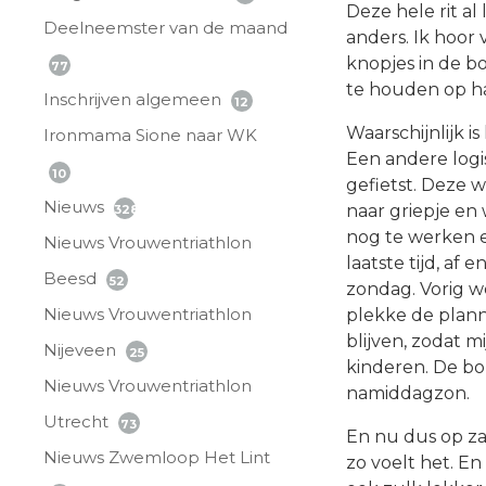
Deze hele rit al
Deelneemster van de maand
anders. Ik hoor 
knopjes in de b
77
te houden op haa
Inschrijven algemeen
12
Waarschijnlijk 
Ironmama Sione naar WK
Een andere logis
10
gefietst. Deze 
Nieuws
naar griepje en
328
nog te werken e
Nieuws Vrouwentriathlon
laatste tijd, af
Beesd
52
zondag. Vorig 
Nieuws Vrouwentriathlon
plekke de plann
blijven, zodat 
Nijeveen
25
kinderen. De bon
Nieuws Vrouwentriathlon
namiddagzon.
Utrecht
73
En nu dus op zat
Nieuws Zwemloop Het Lint
zo voelt het. En