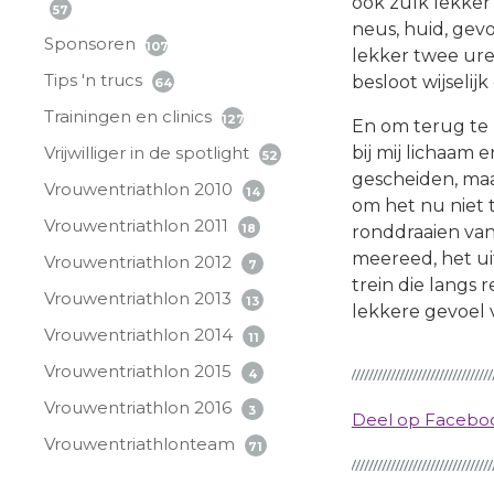
ook zulk lekker 
57
neus, huid, gevo
Sponsoren
107
lekker twee ure
Tips 'n trucs
besloot wijselij
64
Trainingen en clinics
127
En om terug te
Vrijwilliger in de spotlight
bij mij lichaam 
52
gescheiden, maar
Vrouwentriathlon 2010
14
om het nu niet t
Vrouwentriathlon 2011
18
ronddraaien van
meereed, het ui
Vrouwentriathlon 2012
7
trein die langs 
Vrouwentriathlon 2013
13
lekkere gevoel v
Vrouwentriathlon 2014
11
Vrouwentriathlon 2015
4
Vrouwentriathlon 2016
3
Deel op Faceb
Vrouwentriathlonteam
71