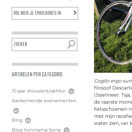
ARTIKELEN PER CATEGORIE
Cogito ergo su
filosoof Descar
10 jaar Vrouwentriathlon
12
IJsselmeer. Tsj
Aankomende evenementen
de raarste mome
fietsschoenen n
43
met mijn racefie
Blog
62
water zien, ver 
Blog Ironmama Sione
11