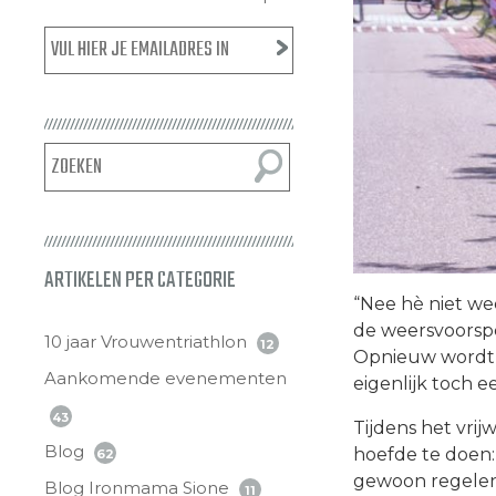
ARTIKELEN PER CATEGORIE
“Nee hè niet wee
de weersvoorspe
10 jaar Vrouwentriathlon
12
Opnieuw wordt 
Aankomende evenementen
eigenlijk toch e
43
Tijdens het vrijw
Blog
hoefde te doen: 
62
gewoon regelen
Blog Ironmama Sione
11