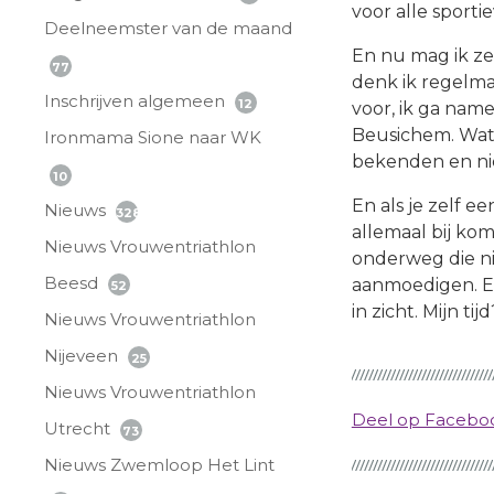
voor alle sport
Deelneemster van de maand
En nu mag ik ze
77
denk ik regelma
Inschrijven algemeen
12
voor, ik ga name
Beusichem. Wat 
Ironmama Sione naar WK
bekenden en ni
10
En als je zelf 
Nieuws
328
allemaal bij kom
Nieuws Vrouwentriathlon
onderweg die ni
Beesd
aanmoedigen. En
52
in zicht. Mijn t
Nieuws Vrouwentriathlon
Nijeveen
25
Nieuws Vrouwentriathlon
Deel op Faceb
Utrecht
73
Nieuws Zwemloop Het Lint