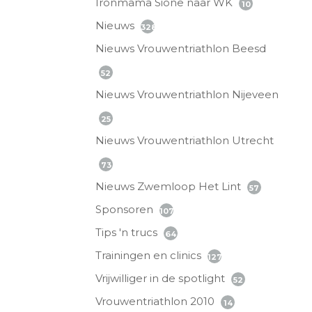
Ironmama Sione naar WK
10
Nieuws
328
Nieuws Vrouwentriathlon Beesd
52
Nieuws Vrouwentriathlon Nijeveen
25
Nieuws Vrouwentriathlon Utrecht
73
Nieuws Zwemloop Het Lint
57
Sponsoren
107
Tips 'n trucs
64
Trainingen en clinics
127
Vrijwilliger in de spotlight
52
Vrouwentriathlon 2010
14