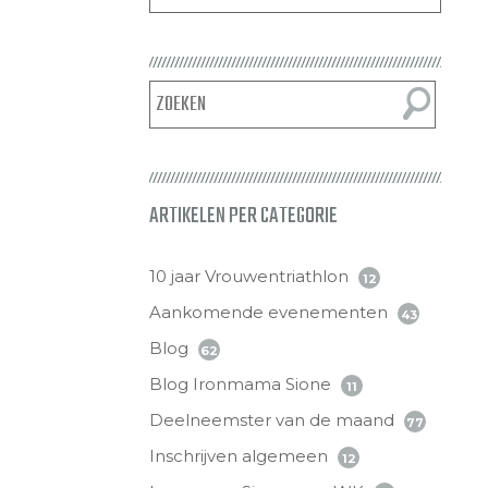
ARTIKELEN PER CATEGORIE
10 jaar Vrouwentriathlon
12
Aankomende evenementen
43
Blog
62
Blog Ironmama Sione
11
Deelneemster van de maand
77
Inschrijven algemeen
12