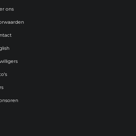
er ons
orwaarden
ntact
glish
jwilligers
to's
rs
onsoren