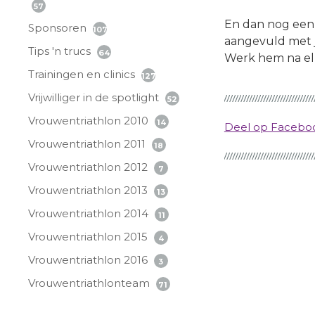
57
En dan nog een s
Sponsoren
107
aangevuld met je
Tips 'n trucs
64
Werk hem na elke
Trainingen en clinics
127
Vrijwilliger in de spotlight
52
Vrouwentriathlon 2010
14
Deel op Faceb
Vrouwentriathlon 2011
18
Vrouwentriathlon 2012
7
Vrouwentriathlon 2013
13
Vrouwentriathlon 2014
11
Vrouwentriathlon 2015
4
Vrouwentriathlon 2016
3
Vrouwentriathlonteam
71