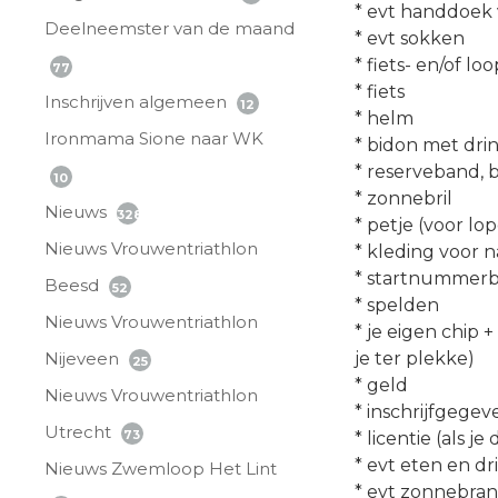
* evt handdoek 
Deelneemster van de maand
* evt sokken
* fiets- en/of l
77
* fiets
Inschrijven algemeen
12
* helm
Ironmama Sione naar WK
* bidon met dri
* reserveband, 
10
* zonnebril
Nieuws
328
* petje (voor lo
Nieuws Vrouwentriathlon
* kleding voor n
* startnummerba
Beesd
52
* spelden
Nieuws Vrouwentriathlon
* je eigen chip 
Nijeveen
je ter plekke)
25
* geld
Nieuws Vrouwentriathlon
* inschrijfgegev
Utrecht
73
* licentie (als je
* evt eten en dr
Nieuws Zwemloop Het Lint
* evt zonnebra