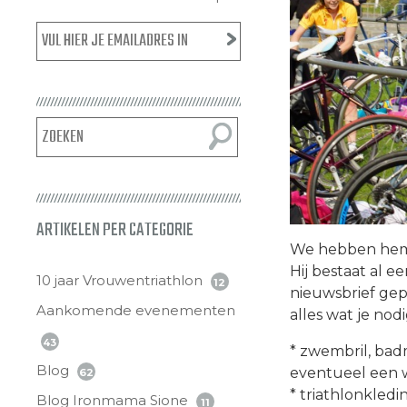
ARTIKELEN PER CATEGORIE
We hebben hem 
Hij bestaat al e
10 jaar Vrouwentriathlon
12
nieuwsbrief gepl
Aankomende evenementen
alles wat je nodi
43
* zwembril, badm
Blog
eventueel een 
62
* triathlonkledi
Blog Ironmama Sione
11