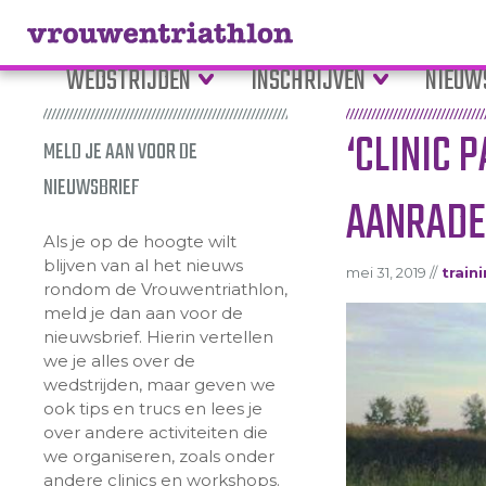
WEDSTRIJDEN
INSCHRIJVEN
NIEUW
‘CLINIC 
MELD JE AAN VOOR DE
NIEUWSBRIEF
AANRADER
Als je op de hoogte wilt
blijven van al het nieuws
mei 31, 2019 //
train
rondom de Vrouwentriathlon,
meld je dan aan voor de
nieuwsbrief. Hierin vertellen
we je alles over de
wedstrijden, maar geven we
ook tips en trucs en lees je
over andere activiteiten die
we organiseren, zoals onder
andere clinics en workshops.