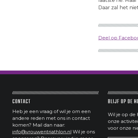
laatste hè. Maar
Daar zal het nie
Deel op Faceb
CONTACT
BLIJF OP DE 
Heb je een vraag of wil je om een
Wil je op de 
andere reden met ons in contact
onze activit
komen? Mail dan naar:
voor onze ni
info@vrouwentriathlon.nl
Wil je ons