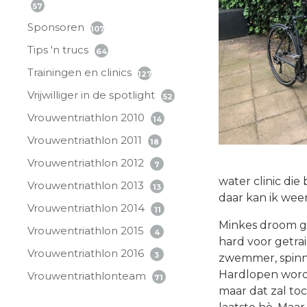
57
Sponsoren
107
Tips 'n trucs
64
Trainingen en clinics
127
Vrijwilliger in de spotlight
52
Vrouwentriathlon 2010
14
Vrouwentriathlon 2011
18
Vrouwentriathlon 2012
7
water clinic di
Vrouwentriathlon 2013
13
daar kan ik weer
Vrouwentriathlon 2014
11
Minkes droom ga
Vrouwentriathlon 2015
4
hard voor getrai
Vrouwentriathlon 2016
3
zwemmer, spinni
Hardlopen wordt
Vrouwentriathlonteam
71
maar dat zal to