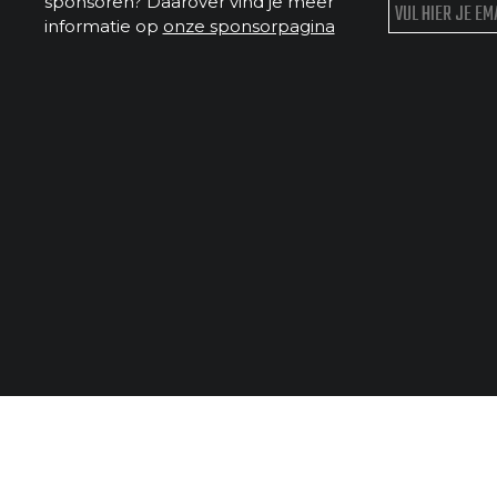
sponsoren? Daarover vind je meer
informatie op
onze sponsorpagina