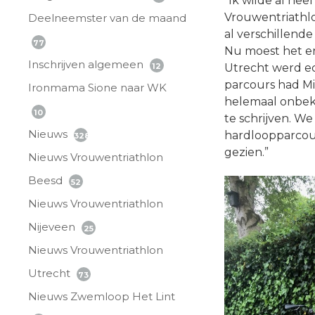
“Ik wilde al he
Vrouwentriathlon
Deelneemster van de maand
al verschillend
77
Nu moest het er
Inschrijven algemeen
12
Utrecht werd ec
parcours had Mi
Ironmama Sione naar WK
helemaal onbeke
10
te schrijven. W
Nieuws
hardloopparcour
328
gezien.”
Nieuws Vrouwentriathlon
Beesd
52
Nieuws Vrouwentriathlon
Nijeveen
25
Nieuws Vrouwentriathlon
Utrecht
73
Nieuws Zwemloop Het Lint