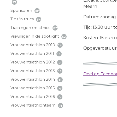
Locatie: Sport
57
Meern
Sponsoren
107
Datum: zondag 1
Tips 'n trucs
64
Tijd: 13.30 uur t
Trainingen en clinics
127
Vrijwilliger in de spotlight
52
Kosten: 15 euro 
Vrouwentriathlon 2010
14
Opgeven: stuur
Vrouwentriathlon 2011
18
Vrouwentriathlon 2012
7
Vrouwentriathlon 2013
13
Deel op Faceb
Vrouwentriathlon 2014
11
Vrouwentriathlon 2015
4
Vrouwentriathlon 2016
3
Vrouwentriathlonteam
71