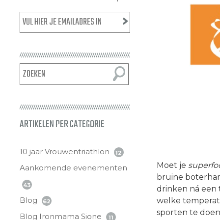
ARTIKELEN PER CATEGORIE
10 jaar Vrouwentriathlon
12
Moet je
superfo
Aankomende evenementen
bruine boterha
43
drinken ná een 
Blog
welke temperatu
62
sporten te doen
Blog Ironmama Sione
11