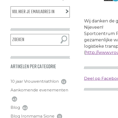
Wij danken de g
Nijeveen!
Sportcentrum R.
gezamenlijke wa
logistieke tran
(
http://www.vro
ARTIKELEN PER CATEGORIE
Deel op Faceb
10 jaar Vrouwentriathlon
12
Aankomende evenementen
43
Blog
62
Blog Ironmama Sione
11