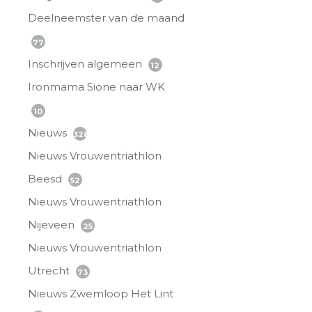
Deelneemster van de maand
77
Inschrijven algemeen
12
Ironmama Sione naar WK
10
Nieuws
328
Nieuws Vrouwentriathlon
Beesd
52
Nieuws Vrouwentriathlon
Nijeveen
25
Nieuws Vrouwentriathlon
Utrecht
73
Nieuws Zwemloop Het Lint