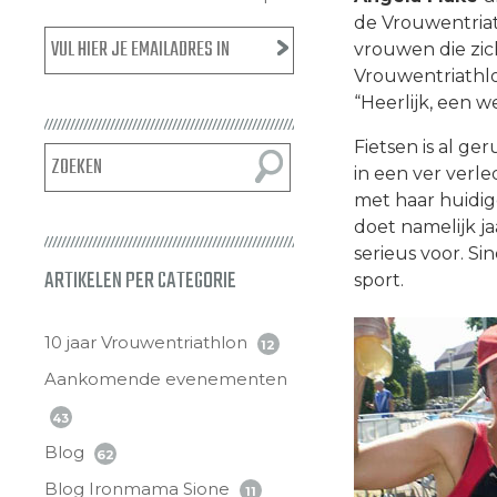
de Vrouwentria
vrouwen die zich
Vrouwentriathlo
“Heerlijk, een 
Fietsen is al g
in een ver verle
met haar huidige
doet namelijk ja
serieus voor. Si
ARTIKELEN PER CATEGORIE
sport.
10 jaar Vrouwentriathlon
12
Aankomende evenementen
43
Blog
62
Blog Ironmama Sione
11