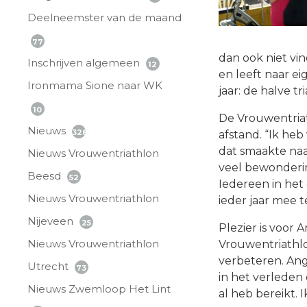
Deelneemster van de maand
77
dan ook niet vi
Inschrijven algemeen
12
en leeft naar e
Ironmama Sione naar WK
jaar: de halve t
10
De Vrouwentriat
Nieuws
328
afstand. “Ik he
dat smaakte naar
Nieuws Vrouwentriathlon
veel bewonderi
Beesd
52
Iedereen in het
Nieuws Vrouwentriathlon
ieder jaar mee 
Nijeveen
25
Plezier is voor
Nieuws Vrouwentriathlon
Vrouwentriathlon,
verbeteren. Ange
Utrecht
73
in het verleden d
Nieuws Zwemloop Het Lint
al heb bereikt. 