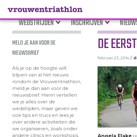
WEDSTRIJDEN
INSCHRIJVEN
NIEUW
DE EERST
MELD JE AAN VOOR DE
NIEUWSBRIEF
februari 23, 2014 //
d
Als je op de hoogte wilt
blijven van al het nieuws
rondom de Vrouwentriathlon,
meld je dan aan voor de
nieuwsbrief. Hierin vertellen
we je alles over de
wedstrijden, maar geven we
ook tips en trucs en lees je
over andere activiteiten die
we organiseren, zoals onder
andere clinics en workshops.
Angela Flake
ui