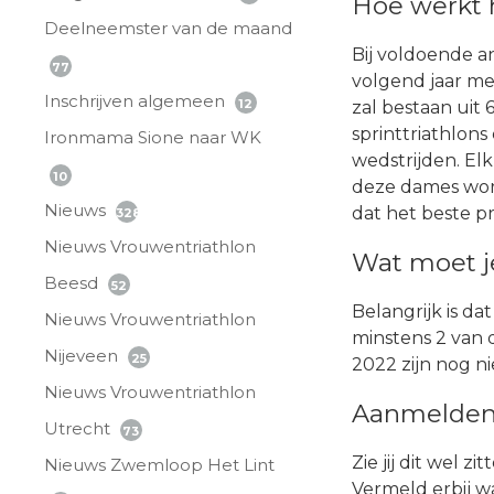
Hoe werkt 
Deelneemster van de maand
Bij voldoende a
77
volgend jaar met
Inschrijven algemeen
12
zal bestaan uit
sprinttriathlons
Ironmama Sione naar WK
wedstrijden. El
10
deze dames wor
Nieuws
dat het beste p
328
Nieuws Vrouwentriathlon
Wat moet j
Beesd
52
Belangrijk is da
Nieuws Vrouwentriathlon
minstens 2 van 
Nijeveen
25
2022 zijn nog n
Nieuws Vrouwentriathlon
Aanmelden 
Utrecht
73
Zie jij dit wel z
Nieuws Zwemloop Het Lint
Vermeld erbij wa