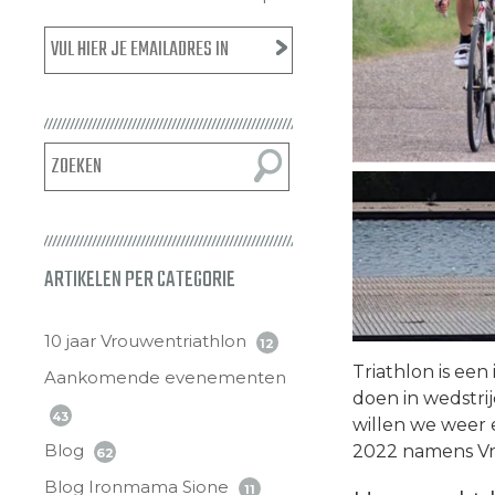
ARTIKELEN PER CATEGORIE
10 jaar Vrouwentriathlon
12
Triathlon is een
Aankomende evenementen
doen in wedstri
43
willen we weer 
Blog
2022 namens Vro
62
Blog Ironmama Sione
11