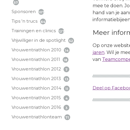
57
mee te doen. Jo
Sponsoren
hand van je aan
107
informatiebijee
Tips 'n trucs
64
Trainingen en clinics
Meer infor
127
Vrijwilliger in de spotlight
52
Op onze website
Vrouwentriathlon 2010
14
jaren
. Wil je me
Vrouwentriathlon 2011
van
Teamcompeti
18
Vrouwentriathlon 2012
7
Vrouwentriathlon 2013
13
Deel op Faceb
Vrouwentriathlon 2014
11
Vrouwentriathlon 2015
4
Vrouwentriathlon 2016
3
Vrouwentriathlonteam
71