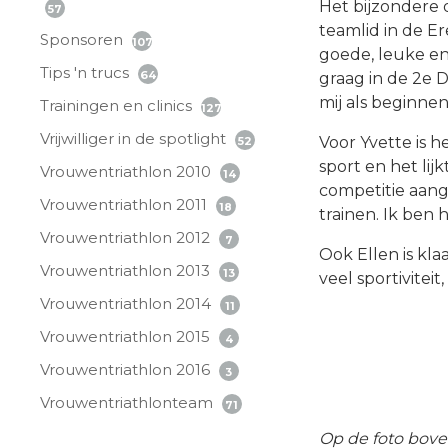
Het bijzondere d
57
teamlid in de Er
Sponsoren
107
goede, leuke en
Tips 'n trucs
64
graag in de 2e D
mij als beginnend
Trainingen en clinics
127
Vrijwilliger in de spotlight
Voor Yvette is h
52
sport en het lij
Vrouwentriathlon 2010
14
competitie aang
Vrouwentriathlon 2011
18
trainen. Ik ben 
Vrouwentriathlon 2012
7
Ook Ellen is kl
Vrouwentriathlon 2013
13
veel sportiviteit
Vrouwentriathlon 2014
11
Vrouwentriathlon 2015
4
Vrouwentriathlon 2016
3
Vrouwentriathlonteam
71
Op de foto bove