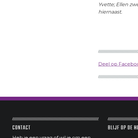
Yvette; Ellen z
hiernaast.
Deel op Faceb
CONTACT
BLIJF OP DE 
Heb je een vraag of wil je om een