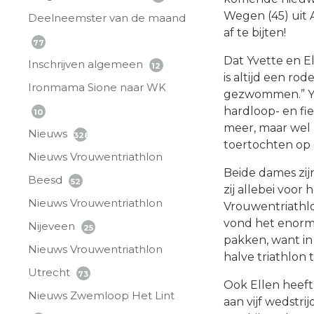
Wegen (45) uit A
Deelneemster van de maand
af te bijten!
77
Dat Yvette en El
Inschrijven algemeen
12
is altijd een ro
Ironmama Sione naar WK
gezwommen.” Yve
hardloop- en fie
10
meer, maar wel 
Nieuws
328
toertochten op 
Nieuws Vrouwentriathlon
Beide dames zijn 
Beesd
52
zij allebei voor 
Nieuws Vrouwentriathlon
Vrouwentriathlo
vond het enorm 
Nijeveen
25
pakken, want in 
Nieuws Vrouwentriathlon
halve triathlon 
Utrecht
73
Ook Ellen heeft
Nieuws Zwemloop Het Lint
aan vijf wedstri