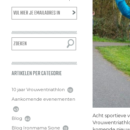
ARTIKELEN PER CATEGORIE
10 jaar Vrouwentriathlon
12
Aankomende evenementen
43
Acht sportieve 
Blog
62
Vrouwentriathlo
Blog Ironmama Sione
11
komende nieuwsb