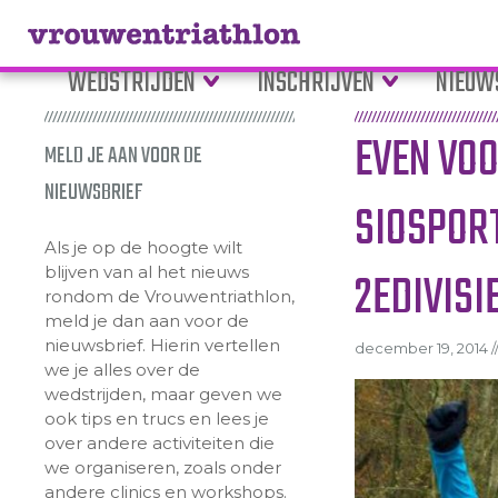
WEDSTRIJDEN
INSCHRIJVEN
NIEUW
EVEN VOO
MELD JE AAN VOOR DE
NIEUWSBRIEF
SIOSPOR
Als je op de hoogte wilt
blijven van al het nieuws
2EDIVISI
rondom de Vrouwentriathlon,
meld je dan aan voor de
nieuwsbrief. Hierin vertellen
december 19, 2014 /
we je alles over de
wedstrijden, maar geven we
ook tips en trucs en lees je
over andere activiteiten die
we organiseren, zoals onder
andere clinics en workshops.