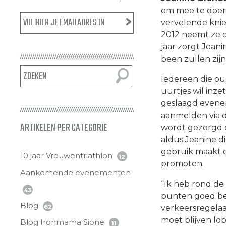
om mee te doen 
vervelende knieb
2012 neemt ze de
jaar zorgt Jeani
been zullen zijn
Iedereen die oud
uurtjes wil inz
geslaagd evene
aanmelden via d
ARTIKELEN PER CATEGORIE
wordt gezorgd e
aldus Jeanine d
gebruik maakt om
10 jaar Vrouwentriathlon
12
promoten.
Aankomende evenementen
“Ik heb rond de 
43
punten goed beze
Blog
verkeersregelaar
62
moet blijven lo
Blog Ironmama Sione
11