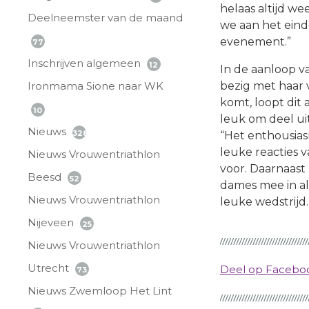
helaas altijd w
Deelneemster van de maand
we aan het ein
evenement.”
77
Inschrijven algemeen
12
In de aanloop v
Ironmama Sione naar WK
bezig met haar 
komt, loopt dit 
10
leuk om deel ui
Nieuws
328
“Het enthousias
leuke reacties 
Nieuws Vrouwentriathlon
voor. Daarnaast
Beesd
52
dames mee in all
Nieuws Vrouwentriathlon
leuke wedstrijd.
Nijeveen
25
Nieuws Vrouwentriathlon
Utrecht
Deel op Faceb
73
Nieuws Zwemloop Het Lint