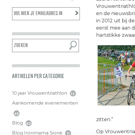
Vrouwentriathl
en de nieuwsbri
in 2012 uit bij 
eerst mee aan de
hartstikke zwaa
ARTIKELEN PER CATEGORIE
10 jaar Vrouwentriathlon
12
Aankomende evenementen
43
zitten.”
Blog
62
Op Vrouwentriath
Blog Ironmama Sione
11