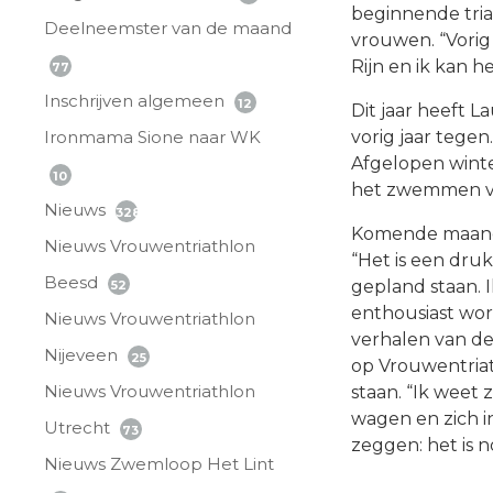
beginnende tri
Deelneemster van de maand
vrouwen. “Vorig 
Rijn en ik kan h
77
Inschrijven algemeen
12
Dit jaar heeft 
Ironmama Sione naar WK
vorig jaar tege
Afgelopen winte
10
het zwemmen vo
Nieuws
328
Komende maanden
Nieuws Vrouwentriathlon
“Het is een dru
Beesd
gepland staan. 
52
enthousiast wor
Nieuws Vrouwentriathlon
verhalen van de
Nijeveen
25
op Vrouwentriat
Nieuws Vrouwentriathlon
staan. “Ik weet 
wagen en zich i
Utrecht
73
zeggen: het is n
Nieuws Zwemloop Het Lint