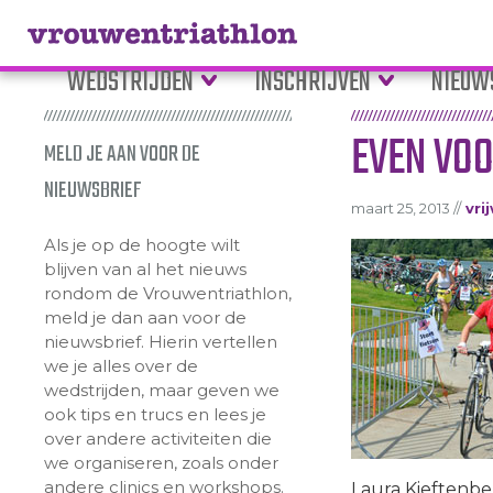
WEDSTRIJDEN
INSCHRIJVEN
NIEUW
EVEN VOO
MELD JE AAN VOOR DE
NIEUWSBRIEF
maart 25, 2013 //
vri
Als je op de hoogte wilt
blijven van al het nieuws
rondom de Vrouwentriathlon,
meld je dan aan voor de
nieuwsbrief. Hierin vertellen
we je alles over de
wedstrijden, maar geven we
ook tips en trucs en lees je
over andere activiteiten die
we organiseren, zoals onder
andere clinics en workshops.
Laura Kieftenbeld