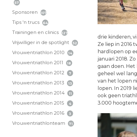
57
Sponsoren
107
Tips 'n trucs
64
Trainingen en clinics
127
drie kinderen, v
Vrijwilliger in de spotlight
52
Ze liep in 2016
hardlopen op ee
Vrouwentriathlon 2010
14
januari 2018. Zo
Vrouwentriathlon 2011
18
gaan doen. Het lo
Vrouwentriathlon 2012
geheel wel lang
7
van het lopen ni
Vrouwentriathlon 2013
13
lopen. In 2019 l
Vrouwentriathlon 2014
11
ook geen triath
Vrouwentriathlon 2015
3.000 hoogtemete
4
Vrouwentriathlon 2016
3
Vrouwentriathlonteam
71