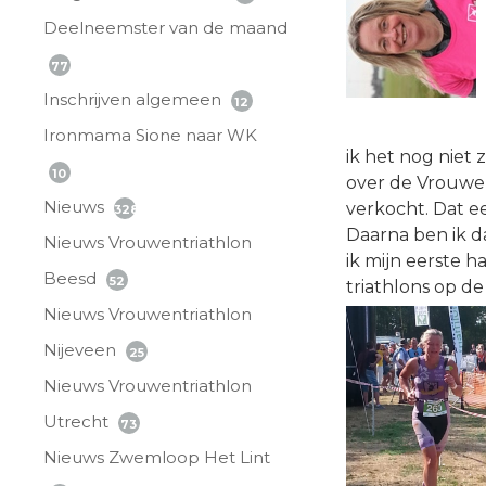
Deelneemster van de maand
77
Inschrijven algemeen
12
Ironmama Sione naar WK
ik het nog niet 
10
over de Vrouwen
Nieuws
verkocht. Dat ee
328
Daarna ben ik d
Nieuws Vrouwentriathlon
ik mijn eerste h
Beesd
52
triathlons op de
Nieuws Vrouwentriathlon
Nijeveen
25
Nieuws Vrouwentriathlon
Utrecht
73
Nieuws Zwemloop Het Lint