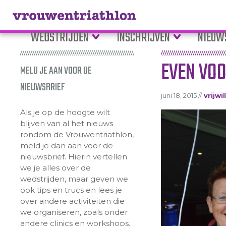
WEDSTRIJDEN
INSCHRIJVEN
NIEUW
EVEN VOO
MELD JE AAN VOOR DE
NIEUWSBRIEF
juni 18, 2015 //
vrijwi
Als je op de hoogte wilt
blijven van al het nieuws
rondom de Vrouwentriathlon,
meld je dan aan voor de
nieuwsbrief. Hierin vertellen
we je alles over de
wedstrijden, maar geven we
ook tips en trucs en lees je
over andere activiteiten die
we organiseren, zoals onder
andere clinics en workshops.