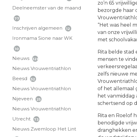
zo’n 65 vrijwill
Deelneemster van de maand
bezorgde haar d
Vrouwentriathlo
77
“Het was heel mo
Inschrijven algemeen
12
van onze vrijwi
Ironmama Sione naar WK
met schoolvakan
10
Rita belde stad 
Nieuws
mensen te vinde
328
verkeersregelaa
Nieuws Vrouwentriathlon
zelfs nieuwe me
Beesd
52
Vrouwentriathl
of het allemaal 
Nieuws Vrouwentriathlon
het vanmiddag af
Nijeveen
25
schertsend op d
Nieuws Vrouwentriathlon
Rita en Roelof 
Utrecht
73
benodigde vrijw
Nieuws Zwemloop Het Lint
dranghekken en 