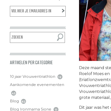
ARTIKELEN PER CATEGORIE
Deze maand stel
Roelof Moes en
10 jaar Vrouwentriathlon
12
(triatlonzwemtra
Aankomende evenementen
Vrouwentriathlo
Vrouwentriathlon
43
grote materiaal,
Blog
62
Dit jaar was het
Blog Ironmama Sione
11