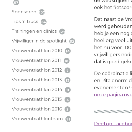
de wedstrijden 
57
ook het fietspar
Sponsoren
107
Dat naast de Vr
Tips 'n trucs
64
werd gehouden 
Trainingen en clinics
127
heb je een nog 
heel erg veel ui
Vrijwilliger in de spotlight
52
het nu voor 100 
Vrouwentriathlon 2010
14
vrijwilligers n
Vrouwentriathlon 2011
dat is goed gek
18
Vrouwentriathlon 2012
7
De coördinatie li
Vrouwentriathlon 2013
en Rita enorm d
13
evenementen? G
Vrouwentriathlon 2014
11
onze pagina over
Vrouwentriathlon 2015
4
Vrouwentriathlon 2016
3
Vrouwentriathlonteam
71
Deel op Faceb