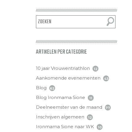
ARTIKELEN PER CATEGORIE
10 jaar Vrouwentriathlon
12
Aankomende evenementen
43
Blog
62
Blog Ironmama Sione
11
Deelneemster van de maand
77
Inschrijven algemeen
12
Ironmama Sione naar WK
10