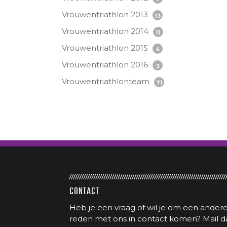
Vrouwentriathlon 2013
13
Vrouwentriathlon 2014
11
Vrouwentriathlon 2015
4
Vrouwentriathlon 2016
3
Vrouwentriathlonteam
71
CONTACT
Heb je een vraag of wil je om een ander
reden met ons in contact komen? Mail d