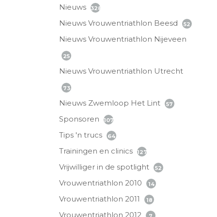
Nieuws
328
Nieuws Vrouwentriathlon Beesd
52
Nieuws Vrouwentriathlon Nijeveen
25
Nieuws Vrouwentriathlon Utrecht
73
Nieuws Zwemloop Het Lint
57
Sponsoren
107
Tips 'n trucs
64
Trainingen en clinics
127
Vrijwilliger in de spotlight
52
Vrouwentriathlon 2010
14
Vrouwentriathlon 2011
18
Vrouwentriathlon 2012
7