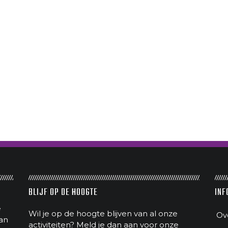
BLIJF OP DE HOOGTE
INF
e
Wil je op de hoogte blijven van al onze
Ov
an
activiteiten? Meld je dan aan voor onze