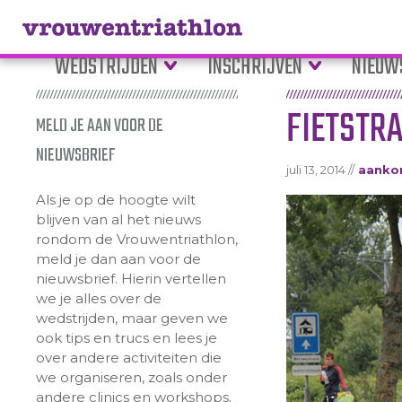
WEDSTRIJDEN
INSCHRIJVEN
NIEUW
FIETSTRA
MELD JE AAN VOOR DE
NIEUWSBRIEF
juli 13, 2014 //
aanko
Als je op de hoogte wilt
blijven van al het nieuws
rondom de Vrouwentriathlon,
meld je dan aan voor de
nieuwsbrief. Hierin vertellen
we je alles over de
wedstrijden, maar geven we
ook tips en trucs en lees je
over andere activiteiten die
we organiseren, zoals onder
andere clinics en workshops.