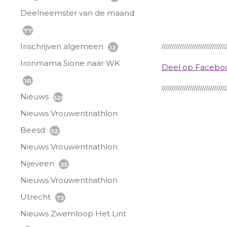
Deelneemster van de maand
77
Inschrijven algemeen
12
Ironmama Sione naar WK
Deel op Faceb
10
Nieuws
328
Nieuws Vrouwentriathlon
Beesd
52
Nieuws Vrouwentriathlon
Nijeveen
25
Nieuws Vrouwentriathlon
Utrecht
73
Nieuws Zwemloop Het Lint