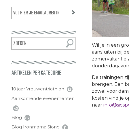
Wil je in een gr
aansluiten bij d
zomervakantie z
donderdagavon
ARTIKELEN PER CATEGORIE
De trainingen zi
brengen. Een bas
10 jaar Vrouwentriathlon
12
zowel voor dame
kosten vind je 
Aankomende evenementen
naar
info@siospo
43
Blog
62
Blog Ironmama Sione
11