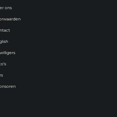
er ons
orwaarden
ntact
glish
jwilligers
to's
rs
onsoren