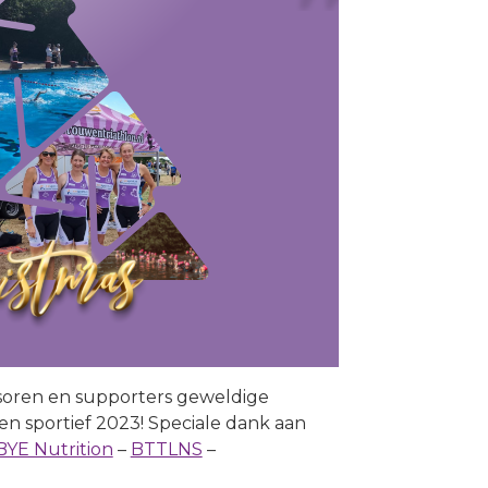
nsoren en supporters geweldige
en sportief 2023! Speciale dank aan
BYE Nutrition
–
BTTLNS
–