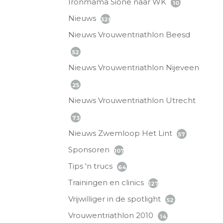
Ironmama Sione naar WK
10
Nieuws
328
Nieuws Vrouwentriathlon Beesd
52
Nieuws Vrouwentriathlon Nijeveen
25
Nieuws Vrouwentriathlon Utrecht
73
Nieuws Zwemloop Het Lint
57
Sponsoren
107
Tips 'n trucs
64
Trainingen en clinics
127
Vrijwilliger in de spotlight
52
Vrouwentriathlon 2010
14