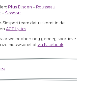
den:
Plus Eijsden
–
Rousseau
t
–
Siosport
.
n-Siosportteam dat uitkomt in de
en
ACT Lytics
.
aar we hebben nog genoeg sportieve
 onze nieuwsbrief of
via Facebook
.
in)