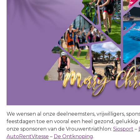
We wensen al onze deelneemsters, vrijwilligers, spo
feestdagen toe en vooral een heel gezond, gelukkig 
onze sponsoren van de Vrouwentriathlon:
Siosport
–
AutoRentVitesse
–
De Ontknoping
.