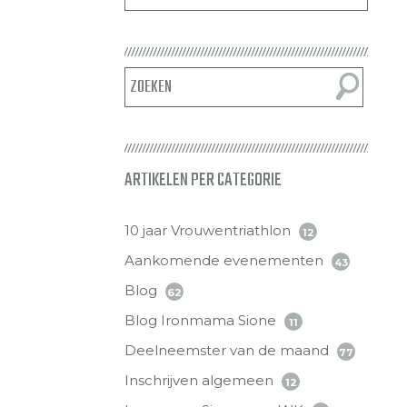
ARTIKELEN PER CATEGORIE
10 jaar Vrouwentriathlon
12
Aankomende evenementen
43
Blog
62
Blog Ironmama Sione
11
Deelneemster van de maand
77
Inschrijven algemeen
12