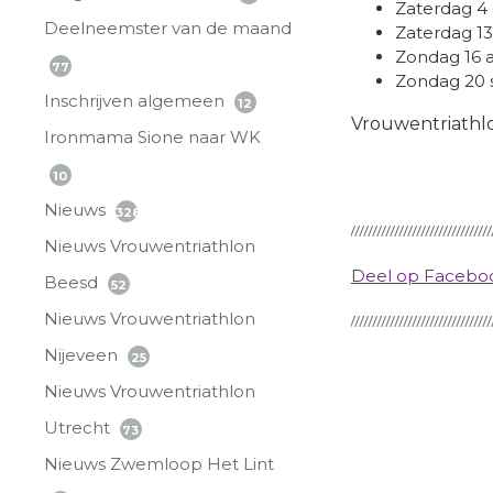
Zaterdag 4 
Deelneemster van de maand
Zaterdag 13 
Zondag 16 
77
Zondag 20 
Inschrijven algemeen
12
Vrouwentriathlon
Ironmama Sione naar WK
10
Nieuws
328
Nieuws Vrouwentriathlon
Deel op Faceb
Beesd
52
Nieuws Vrouwentriathlon
Nijeveen
25
Nieuws Vrouwentriathlon
Utrecht
73
Nieuws Zwemloop Het Lint