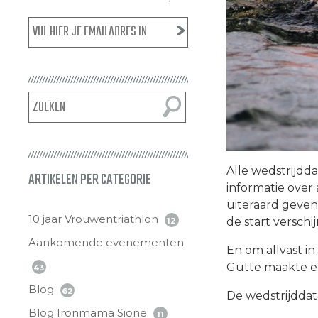
Alle wedstrijdd
ARTIKELEN PER CATEGORIE
informatie over 
uiteraard geven 
10 jaar Vrouwentriathlon
de start verschij
12
Aankomende evenementen
En om allvast i
Gutte maakte 
43
Blog
62
De wedstrijddata
Blog Ironmama Sione
11