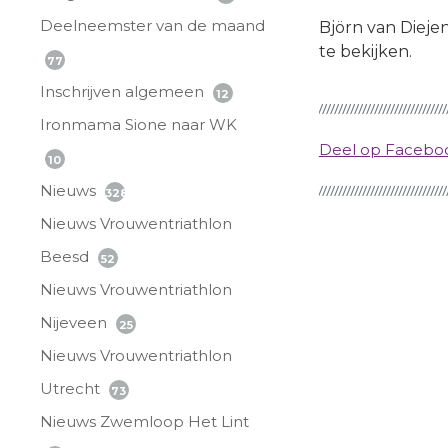
Deelneemster van de maand
Björn van Diejen
te bekijken.
77
Inschrijven algemeen
12
Ironmama Sione naar WK
Deel op Faceb
10
Nieuws
328
Nieuws Vrouwentriathlon
Beesd
52
Nieuws Vrouwentriathlon
Nijeveen
25
Nieuws Vrouwentriathlon
Utrecht
73
Nieuws Zwemloop Het Lint