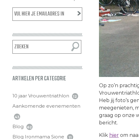
ARTIKELEN PER CATEGORIE
Op zo’n prachti
Vrouwentriathlo
10 jaar Vrouwentriathlon
12
Heb jij foto’s 
Aankomende evenementen
meegenieten, ma
graag op onze w
43
bericht.
Blog
62
Klik
hier
om naar 
Blog Ironmama Sione
11