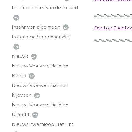
Deelneemster van de maand
77
Inschrijven algemeen
Deel op Faceb
12
Ironmama Sione naar WK
10
Nieuws
328
Nieuws Vrouwentriathlon
Beesd
52
Nieuws Vrouwentriathlon
Nijeveen
25
Nieuws Vrouwentriathlon
Utrecht
73
Nieuws Zwemloop Het Lint