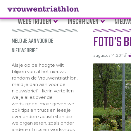
WEDSTRIJDEN
INSCHRIJVEN
NIEUW
FOTO’S B
MELD JE AAN VOOR DE
NIEUWSBRIEF
augustus 14, 2011 //
n
Als je op de hoogte wilt
blijven van al het nieuws
rondom de Vrouwentriathlon,
meld je dan aan voor de
nieuwsbrief. Hierin vertellen
we je alles over de
wedstrijden, maar geven we
ook tips en trucs en lees je
over andere activiteiten die
we organiseren, zoals onder
andere clinics en workshops.