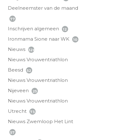
Deelneemster van de maand
77
Inschrijven algemeen
12
Ironmama Sione naar WK
10
Nieuws
328
Nieuws Vrouwentriathlon
Beesd
52
Nieuws Vrouwentriathlon
Nijeveen
25
Nieuws Vrouwentriathlon
Utrecht
73
Nieuws Zwemloop Het Lint
57