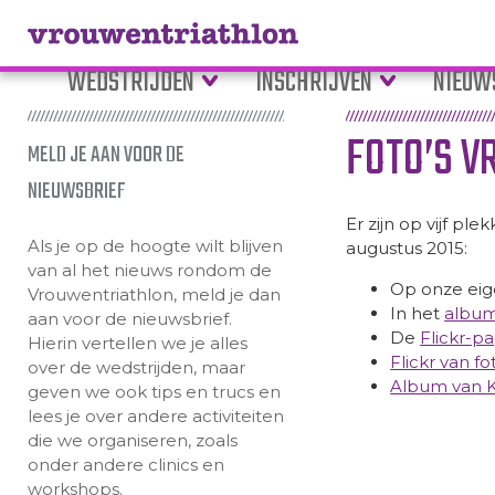
WEDSTRIJDEN
INSCHRIJVEN
NIEUW
FOTO’S V
MELD JE AAN VOOR DE
NIEUWSBRIEF
Er zijn op vijf pl
Als je op de hoogte wilt blijven
augustus 2015:
van al het nieuws rondom de
Op onze ei
Vrouwentriathlon, meld je dan
In het
album
aan voor de nieuwsbrief.
De
Flickr-p
Hierin vertellen we je alles
Flickr van f
over de wedstrijden, maar
Album van 
geven we ook tips en trucs en
lees je over andere activiteiten
die we organiseren, zoals
onder andere clinics en
workshops.