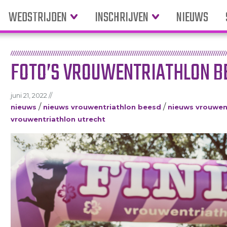
WEDSTRIJDEN
INSCHRIJVEN
NIEUWS
FOTO’S VROUWENTRIATHLON B
juni 21, 2022 //
/
/
nieuws
nieuws vrouwentriathlon beesd
nieuws vrouwent
vrouwentriathlon utrecht