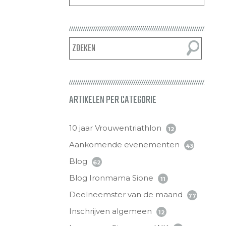
ARTIKELEN PER CATEGORIE
10 jaar Vrouwentriathlon
12
Aankomende evenementen
43
Blog
62
Blog Ironmama Sione
11
Deelneemster van de maand
77
Inschrijven algemeen
12