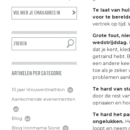
Te laat van hu
voor te bereid
vertrek op tijd. 
Grote fout, n
wedstrijddag.
dat je kent, kl
getraind hebt. 
een andere kee
toe als je zeker
ARTIKELEN PER CATEGORIE
problemen aan
Te hard van st
10 jaar Vrouwentriathlon
12
door de rest van 
Aankomende evenementen
opnaaien en hou
43
Te hard het pa
Blog
62
ongelukken.
He
Blog Ironmama Sione
loopt en neem d
11