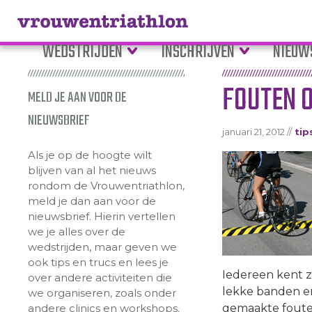
WEDSTRIJDEN
INSCHRIJVEN
NIEUW
FOUTEN 
MELD JE AAN VOOR DE
NIEUWSBRIEF
januari 21, 2012 //
tip
Als je op de hoogte wilt
blijven van al het nieuws
rondom de Vrouwentriathlon,
meld je dan aan voor de
nieuwsbrief. Hierin vertellen
we je alles over de
wedstrijden, maar geven we
ook tips en trucs en lees je
Iedereen kent ze
over andere activiteiten die
lekke banden e
we organiseren, zoals onder
andere clinics en workshops.
gemaakte fouten 