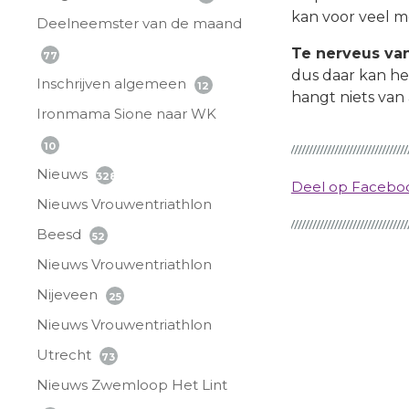
kan voor veel m
Deelneemster van de maand
Te nerveus van
77
dus daar kan het
Inschrijven algemeen
12
hangt niets van 
Ironmama Sione naar WK
10
Nieuws
328
Deel op Faceb
Nieuws Vrouwentriathlon
Beesd
52
Nieuws Vrouwentriathlon
Nijeveen
25
Nieuws Vrouwentriathlon
Utrecht
73
Nieuws Zwemloop Het Lint