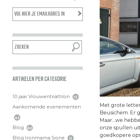
ARTIKELEN PER CATEGORIE
10 jaar Vrouwentriathlon
12
Met grote lette
Aankomende evenementen
Beusichem. Er g
43
Maar…we hebben
Blog
onze spullen ui
62
goedkopere ops
Blog Ironmama Sione
11