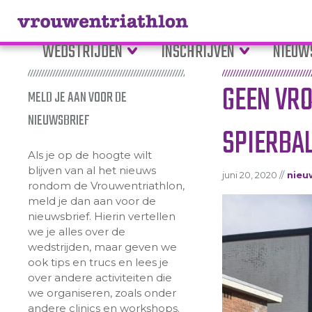
WEDSTRIJDEN
INSCHRIJVEN
NIEUW
GEEN VR
MELD JE AAN VOOR DE
NIEUWSBRIEF
SPIERBAL
Als je op de hoogte wilt
blijven van al het nieuws
juni 20, 2020 //
nieu
rondom de Vrouwentriathlon,
meld je dan aan voor de
nieuwsbrief. Hierin vertellen
we je alles over de
wedstrijden, maar geven we
ook tips en trucs en lees je
over andere activiteiten die
we organiseren, zoals onder
andere clinics en workshops.