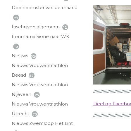
Deelneemster van de maand
77
Inschrijven algemeen
12
Ironmama Sione naar WK
10
Nieuws
328
Nieuws Vrouwentriathlon
Beesd
52
Nieuws Vrouwentriathlon
Nijeveen
25
Deel op Faceb
Nieuws Vrouwentriathlon
Utrecht
73
Nieuws Zwemloop Het Lint