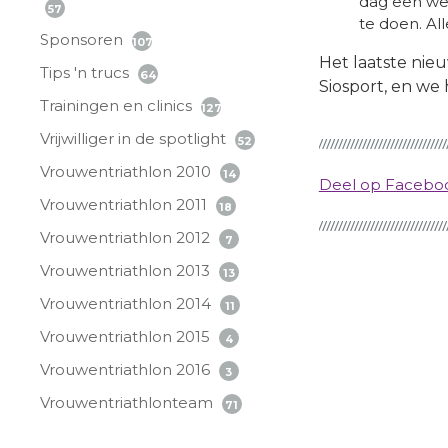
dag een wed
57
te doen. All
Sponsoren
107
Het laatste nieu
Tips 'n trucs
64
Siosport, en we
Trainingen en clinics
127
Vrijwilliger in de spotlight
52
Vrouwentriathlon 2010
14
Deel op Faceb
Vrouwentriathlon 2011
18
Vrouwentriathlon 2012
7
Vrouwentriathlon 2013
13
Vrouwentriathlon 2014
11
Vrouwentriathlon 2015
4
Vrouwentriathlon 2016
3
Vrouwentriathlonteam
71