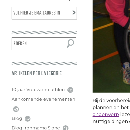
ARTIKELEN PER CATEGORIE
10 jaar Vrouwentriathlon
12
Aankomende evenementen
Bij de voorbere
plannen en het 
43
onderwerp
leze
Blog
62
nuttige dingen d
Blog Ironmama Sione
11