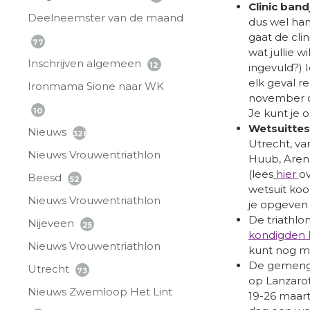
Clinic band
Deelneemster van de maand
dus wel han
gaat de cli
77
wat jullie 
Inschrijven algemeen
12
ingevuld?) I
elk geval re
Ironmama Sione naar WK
november om
10
Je kunt je 
Wetsuittes
Nieuws
328
Utrecht, va
Nieuws Vrouwentriathlon
Huub, Aren
(lees
hier
ov
Beesd
52
wetsuit koop
Nieuws Vrouwentriathlon
je opgeven 
De triathlo
Nijeveen
25
kondigden 
Nieuws Vrouwentriathlon
kunt nog me
De gemengde
Utrecht
73
op Lanzarot
Nieuws Zwemloop Het Lint
19-26 maart