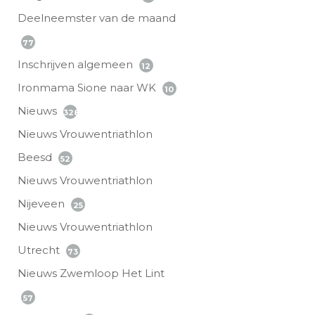
Deelneemster van de maand
77
Inschrijven algemeen
12
Ironmama Sione naar WK
10
Nieuws
328
Nieuws Vrouwentriathlon
Beesd
52
Nieuws Vrouwentriathlon
Nijeveen
25
Nieuws Vrouwentriathlon
Utrecht
73
Nieuws Zwemloop Het Lint
57