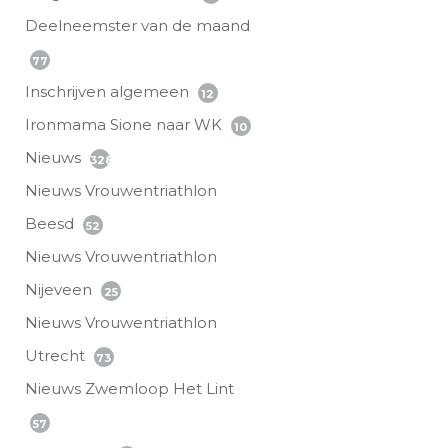
Deelneemster van de maand
77
Inschrijven algemeen
12
Ironmama Sione naar WK
10
Nieuws
328
Nieuws Vrouwentriathlon
Beesd
52
Nieuws Vrouwentriathlon
Nijeveen
25
Nieuws Vrouwentriathlon
Utrecht
73
Nieuws Zwemloop Het Lint
57