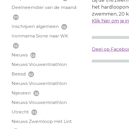
Bij de 1/16 zwem
het hardloopond
Deelneemster van de maand
zwemmen, 20 kil
77
Klik hier om je in
Inschrijven algemeen
12
Ironmama Sione naar WK
10
Deel op Faceb
Nieuws
328
Nieuws Vrouwentriathlon
Beesd
52
Nieuws Vrouwentriathlon
Nijeveen
25
Nieuws Vrouwentriathlon
Utrecht
73
Nieuws Zwemloop Het Lint