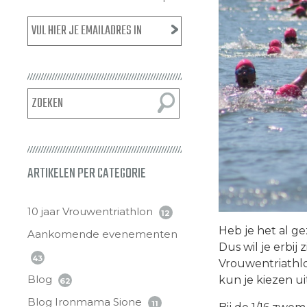
ARTIKELEN PER CATEGORIE
10 jaar Vrouwentriathlon
12
Heb je het al g
Aankomende evenementen
Dus wil je erbij 
43
Vrouwentriathlon
Blog
kun je kiezen uit
62
Blog Ironmama Sione
11