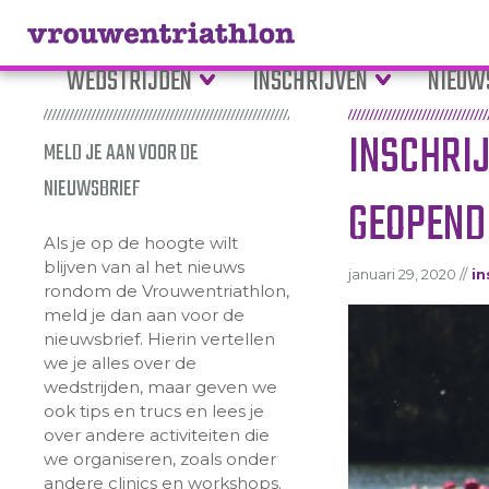
WEDSTRIJDEN
INSCHRIJVEN
NIEUW
INSCHRI
MELD JE AAN VOOR DE
NIEUWSBRIEF
GEOPEND
Als je op de hoogte wilt
blijven van al het nieuws
januari 29, 2020 //
in
rondom de Vrouwentriathlon,
meld je dan aan voor de
nieuwsbrief. Hierin vertellen
we je alles over de
wedstrijden, maar geven we
ook tips en trucs en lees je
over andere activiteiten die
we organiseren, zoals onder
andere clinics en workshops.