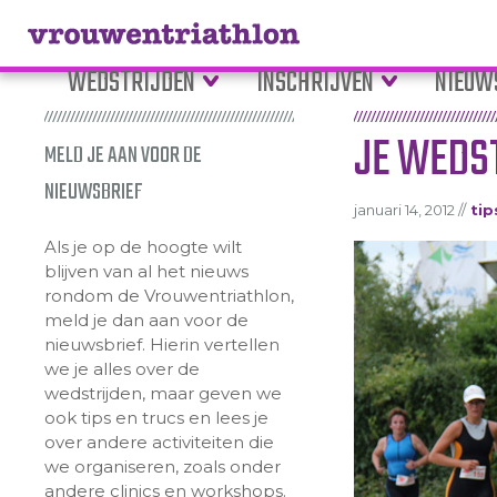
WEDSTRIJDEN
INSCHRIJVEN
NIEUW
JE WEDS
MELD JE AAN VOOR DE
NIEUWSBRIEF
januari 14, 2012 //
tip
Als je op de hoogte wilt
blijven van al het nieuws
rondom de Vrouwentriathlon,
meld je dan aan voor de
nieuwsbrief. Hierin vertellen
we je alles over de
wedstrijden, maar geven we
ook tips en trucs en lees je
over andere activiteiten die
we organiseren, zoals onder
andere clinics en workshops.