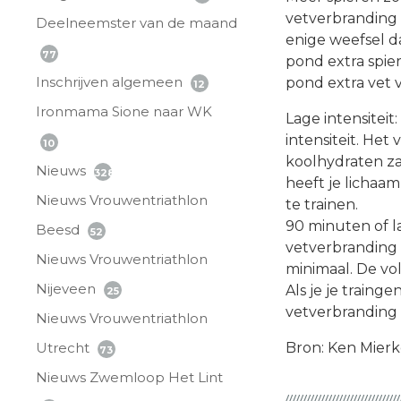
vetverbranding 
Deelneemster van de maand
enige weefsel da
77
pond extra spie
Inschrijven algemeen
pond extra vet 
12
Ironmama Sione naar WK
Lage intensiteit
intensiteit. Het
10
koolhydraten za
Nieuws
328
heeft je lichaam
Nieuws Vrouwentriathlon
te trainen.
90 minuten of la
Beesd
52
vetverbranding 
Nieuws Vrouwentriathlon
minimaal. De vo
Nijeveen
Als je je train
25
vetverbranding
Nieuws Vrouwentriathlon
Utrecht
Bron: Ken Mierk
73
Nieuws Zwemloop Het Lint