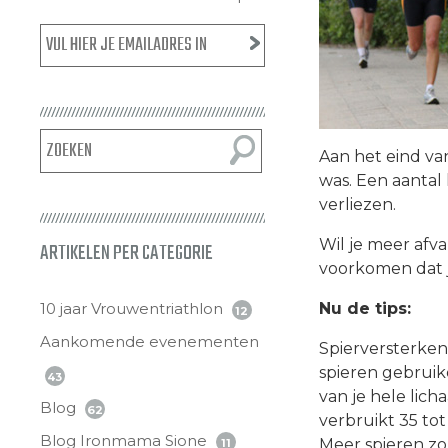
Aan het eind va
was. Een aantal 
verliezen.
Wil je meer afv
ARTIKELEN PER CATEGORIE
voorkomen dat je
10 jaar Vrouwentriathlon
Nu de tips:
12
Aankomende evenementen
Spierversterken
spieren gebrui
43
van je hele lich
Blog
62
verbruikt 35 tot
Blog Ironmama Sione
Meer spieren z
11