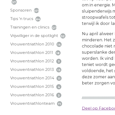
57
om in energie. M
Sponsoren
sluipenderwijs m
107
stroopwafels tot
Tips 'n trucs
64
terwijl ik door 
Trainingen en clinics
127
Nu april alweer b
Vrijwilliger in de spotlight
52
minderen. Het z
Vrouwentriathlon 2010
14
chocolade niet 
superslanke den 
Vrouwentriathlon 2011
18
worden. Ik vind
Vrouwentriathlon 2012
7
teniet wordt ged
Vrouwentriathlon 2013
voldoende, het 
13
deze zomer aan 
Vrouwentriathlon 2014
11
beter zorgen vo
Vrouwentriathlon 2015
4
Vrouwentriathlon 2016
3
Vrouwentriathlonteam
71
Deel op Faceb