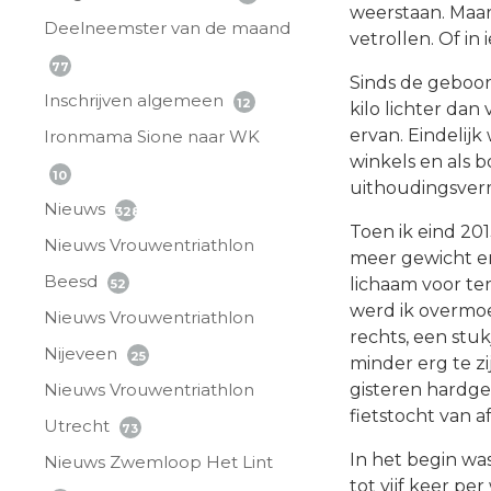
weerstaan. Maar
Deelneemster van de maand
vetrollen. Of in
77
Sinds de geboort
Inschrijven algemeen
12
kilo lichter dan
ervan. Eindelij
Ironmama Sione naar WK
winkels en als 
10
uithoudingsve
Nieuws
328
Toen ik eind 20
Nieuws Vrouwentriathlon
meer gewicht en
Beesd
lichaam voor ter
52
werd ik overmoe
Nieuws Vrouwentriathlon
rechts, een stu
Nijeveen
25
minder erg te z
gisteren hardge
Nieuws Vrouwentriathlon
fietstocht van 
Utrecht
73
In het begin was
Nieuws Zwemloop Het Lint
tot vijf keer pe