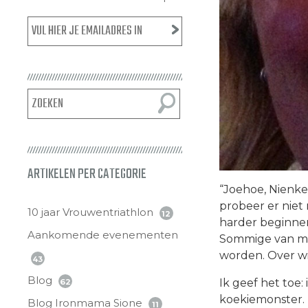
ARTIKELEN PER CATEGORIE
“Joehoe, Nienke,
probeer er niet 
10 jaar Vrouwentriathlon
12
harder beginnen
Aankomende evenementen
Sommige van mij
worden. Over wi
43
Blog
Ik geef het toe
62
koekiemonster. 
Blog Ironmama Sione
11