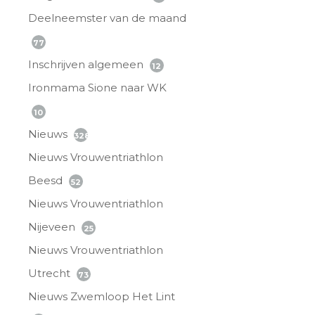
Deelneemster van de maand
77
Inschrijven algemeen
12
Ironmama Sione naar WK
10
Nieuws
328
Nieuws Vrouwentriathlon
Beesd
52
Nieuws Vrouwentriathlon
Nijeveen
25
Nieuws Vrouwentriathlon
Utrecht
73
Nieuws Zwemloop Het Lint