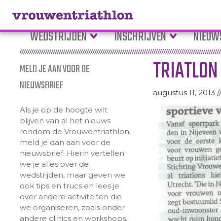
WEDSTRIJDEN
INSCHRIJVEN
NIEUW
TRIATLON
MELD JE AAN VOOR DE
NIEUWSBRIEF
augustus 11, 2013 /
Als je op de hoogte wilt
blijven van al het nieuws
rondom de Vrouwentriathlon,
meld je dan aan voor de
nieuwsbrief. Hierin vertellen
we je alles over de
wedstrijden, maar geven we
ook tips en trucs en lees je
over andere activiteiten die
we organiseren, zoals onder
andere clinics en workshops.