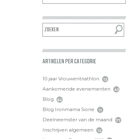
ARTIKELEN PER CATEGORIE
10 jaar Vrouwentriathlon
12
Aankomende evenementen
43
Blog
62
Blog Ironmama Sione
11
Deelneemster van de maand
77
Inschrijven algemeen
12