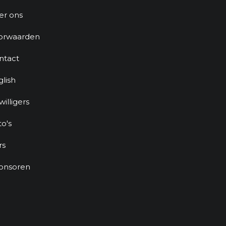
er ons
orwaarden
ntact
glish
jwilligers
to's
rs
onsoren