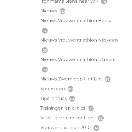
Ironmama Sione naar WK
10
Nieuws
328
Nieuws Vrouwentriathlon Beesd
52
Nieuws Vrouwentriathlon Nijeveen
25
Nieuws Vrouwentriathlon Utrecht
73
Nieuws Zwemloop Het Lint
57
Sponsoren
107
Tips 'n trucs
64
Trainingen en clinics
127
Vrijwilliger in de spotlight
52
Vrouwentriathlon 2010
14