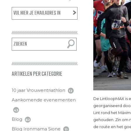
ARTIKELEN PER CATEGORIE
10 jaar Vrouwentriathlon
12
De LintloopMAX is 
Aankomende evenementen
georganiseerd door 
43
Lint rond het Máxim
Blog
gehouden. Zin om m
62
de route en het go
Blog Ironmama Sione
11