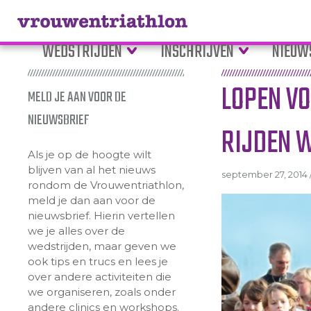
WEDSTRIJDEN
INSCHRIJVEN
NIEUW
LOPEN V
MELD JE AAN VOOR DE
NIEUWSBRIEF
RIJDEN 
Als je op de hoogte wilt
blijven van al het nieuws
september 27, 2014 /
rondom de Vrouwentriathlon,
meld je dan aan voor de
nieuwsbrief. Hierin vertellen
we je alles over de
wedstrijden, maar geven we
ook tips en trucs en lees je
over andere activiteiten die
we organiseren, zoals onder
andere clinics en workshops.