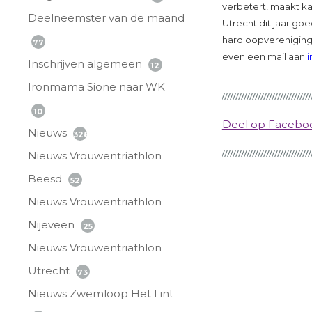
verbetert, maakt ka
Deelneemster van de maand
Utrecht dit jaar goed
hardloopvereniging 
77
even een mail aan
i
Inschrijven algemeen
12
Ironmama Sione naar WK
10
Deel op Faceb
Nieuws
328
Nieuws Vrouwentriathlon
Beesd
52
Nieuws Vrouwentriathlon
Nijeveen
25
Nieuws Vrouwentriathlon
Utrecht
73
Nieuws Zwemloop Het Lint