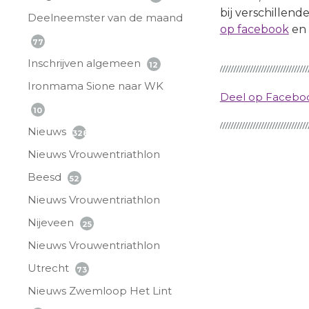
bij verschillen
Deelneemster van de maand
op facebook
en 
77
Inschrijven algemeen
12
Ironmama Sione naar WK
Deel op Faceb
10
Nieuws
328
Nieuws Vrouwentriathlon
Beesd
52
Nieuws Vrouwentriathlon
Nijeveen
25
Nieuws Vrouwentriathlon
Utrecht
73
Nieuws Zwemloop Het Lint