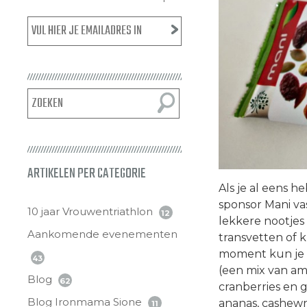
ARTIKELEN PER CATEGORIE
Als je al eens 
sponsor Mani va
10 jaar Vrouwentriathlon
12
lekkere nootjes
Aankomende evenementen
transvetten of 
moment kun je 
43
(een mix van a
Blog
62
cranberries en 
Blog Ironmama Sione
ananas, cashewno
11