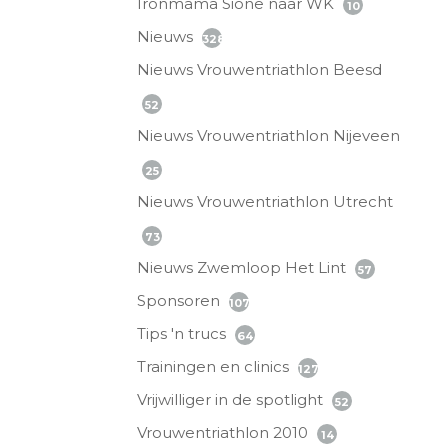
Ironmama Sione naar WK
10
Nieuws
328
Nieuws Vrouwentriathlon Beesd
52
Nieuws Vrouwentriathlon Nijeveen
25
Nieuws Vrouwentriathlon Utrecht
73
Nieuws Zwemloop Het Lint
57
Sponsoren
107
Tips 'n trucs
64
Trainingen en clinics
127
Vrijwilliger in de spotlight
52
Vrouwentriathlon 2010
14