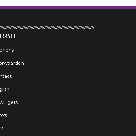
ORMATIE
er ons
orwaarden
ntact
glish
jwilligers
to's
rs