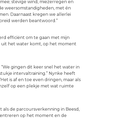
t mee; stevige wind, miezerregen en
 de weersomstandigheden, met én
en. Daarnaast kregen we allerlei
gebreid werden beantwoord.”
erd efficiënt om te gaan met mijn
t uit het water komt, op het moment
 “We gingen dit keer snel het water in
ukje intervaltraining.” Nynke heeft
et is af en toe even dringen, maar als
nzelf op een plekje met wat ruimte
 als de parcoursverkenning in Beesd,
oncentreren op het moment en de