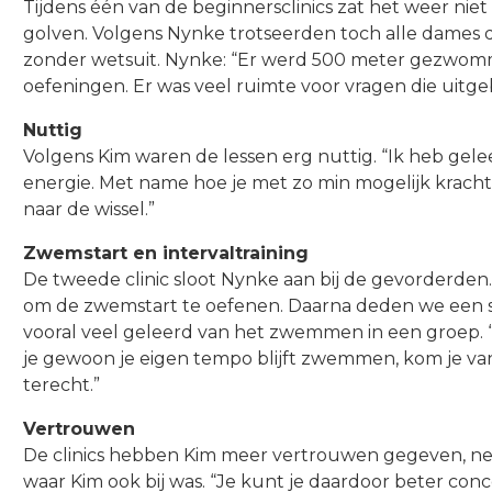
Tijdens één van de beginnersclinics zat het weer nie
golven. Volgens Nynke trotseerden toch alle dames
zonder wetsuit. Nynke: “Er werd 500 meter gezwomm
oefeningen. Er was veel ruimte voor vragen die uit
Nuttig
Volgens Kim waren de lessen erg nuttig. “Ik heb gele
energie. Met name hoe je met zo min mogelijk krach
naar de wissel.”
Zwemstart en intervaltraining
De tweede clinic sloot Nynke aan bij de gevorderden.
om de zwemstart te oefenen. Daarna deden we een st
vooral veel geleerd van het zwemmen in een groep. “H
je gewoon je eigen tempo blijft zwemmen, kom je va
terecht.”
Vertrouwen
De clinics hebben Kim meer vertrouwen gegeven, net
waar Kim ook bij was. “Je kunt je daardoor beter c