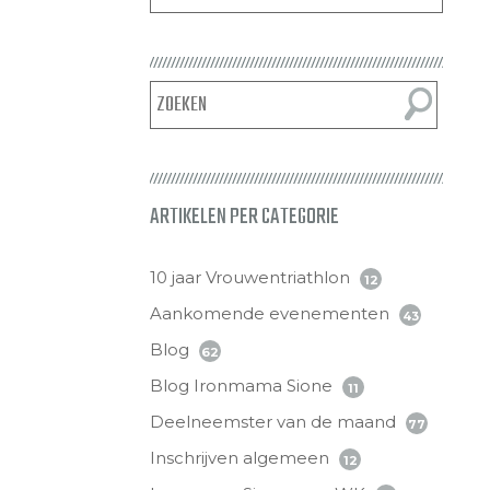
ARTIKELEN PER CATEGORIE
10 jaar Vrouwentriathlon
12
Aankomende evenementen
43
Blog
62
Blog Ironmama Sione
11
Deelneemster van de maand
77
Inschrijven algemeen
12