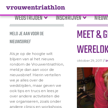
WEDSTRIJDEN
INSCHRIJVEN
NIEUW
MEET & G
MELD JE AAN VOOR DE
NIEUWSBRIEF
WERELDK
Als je op de hoogte wilt
blijven van al het nieuws
oktober 29, 2017 //
i
rondom de Vrouwentriathlon,
meld je dan aan voor de
nieuwsbrief. Hierin vertellen
we je alles over de
wedstrijden, maar geven we
ook tips en trucs en lees je
over andere activiteiten die
we organiseren, zoals onder
andere clinics en workshops.