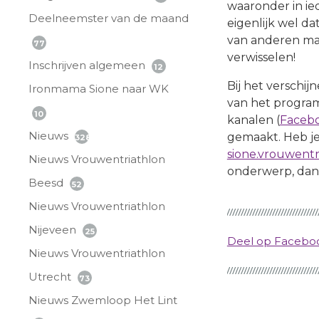
waaronder in ie
Deelneemster van de maand
eigenlijk wel da
van anderen ma
77
verwisselen!
Inschrijven algemeen
12
Bij het verschi
Ironmama Sione naar WK
van het program
10
kanalen (
Faceb
Nieuws
gemaakt. Heb je
328
sione.vrouwentr
Nieuws Vrouwentriathlon
onderwerp, dan 
Beesd
52
Nieuws Vrouwentriathlon
Nijeveen
25
Deel op Faceb
Nieuws Vrouwentriathlon
Utrecht
73
Nieuws Zwemloop Het Lint