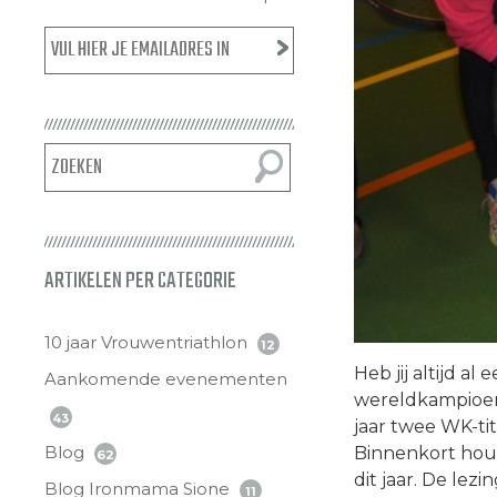
ARTIKELEN PER CATEGORIE
10 jaar Vrouwentriathlon
12
Heb jij altijd a
Aankomende evenementen
wereldkampioen?
43
jaar twee WK-ti
Blog
Binnenkort houd
62
dit jaar. De le
Blog Ironmama Sione
11