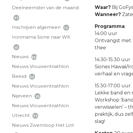
Waar?
Bij GoFys
Deelneemster van de maand
Wanneer?
Zate
77
Programma
:
Inschrijven algemeen
12
14:00 uur
Ironmama Sione naar WK
Ontvangst met k
thee
10
Nieuws
328
14:30-15:30 uur
Nieuws Vrouwentriathlon
Siones Hawaii/
verhaal en vrag
Beesd
52
15:30-17:00 uur
Nieuws Vrouwentriathlon
Lekke band en 
Nijeveen
25
Workshop ‘band
Nieuws Vrouwentriathlon
verwisselen’ – t
praktijk, dus zel
Utrecht
73
slag!
Nieuws Zwemloop Het Lint