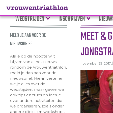
WEDSTRIJDEN
INSCHRIJVEN
NIEUW
MEET & 
MELD JE AAN VOOR DE
NIEUWSBRIEF
JONGSTRA
Als je op de hoogte wilt
blijven van al het nieuws
november 29, 2017 /
rondom de Vrouwentriathlon,
meld je dan aan voor de
nieuwsbrief. Hierin vertellen
we je alles over de
wedstrijden, maar geven we
ook tips en trucs en lees je
over andere activiteiten die
we organiseren, zoals onder
andere clinics en workshops.