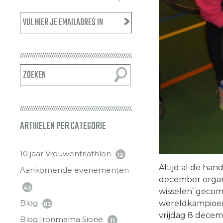
ARTIKELEN PER CATEGORIE
10 jaar Vrouwentriathlon
12
Altijd al de ha
Aankomende evenementen
december organi
43
wisselen’ geco
Blog
wereldkampioen 
62
vrijdag 8 decem
Blog Ironmama Sione
11