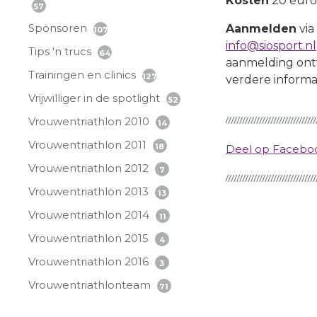
Kosten
20 euro
57
Sponsoren
Aanmelden
via
107
info@siosport.nl
Tips 'n trucs
64
aanmelding ont
Trainingen en clinics
127
verdere informat
Vrijwilliger in de spotlight
52
Vrouwentriathlon 2010
14
Vrouwentriathlon 2011
18
Deel op Faceb
Vrouwentriathlon 2012
7
Vrouwentriathlon 2013
13
Vrouwentriathlon 2014
11
Vrouwentriathlon 2015
4
Vrouwentriathlon 2016
3
Vrouwentriathlonteam
71